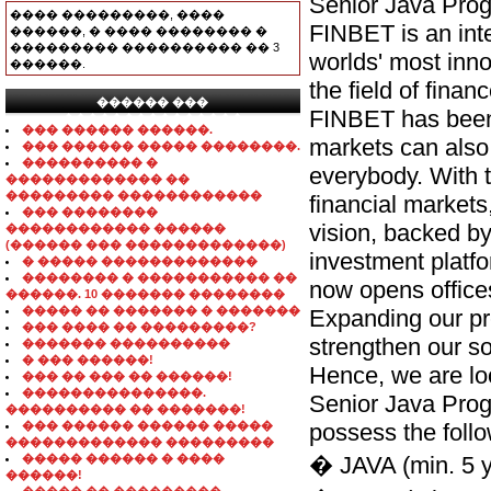
Senior Java Pro
���� ���������, ����
FINBET is an int
������, � ���� �������� �
��������� ���������� �� 3
worlds' most inno
������.
the field of fina
������ ���
FINBET has been 
���������������
��� ������ ������.
markets can also
��� ������ ����� ��������.
���������� �
everybody. With 
������������� ��
��������� ������������
financial markets,
��� ��������
vision, backed b
������������ ������
(������ ��� �������������)
investment platf
� ����� �������������
�������� � ����������� ��
now opens office
������. 10 ������� ��������
����� �� ������� � �������
Expanding our pr
��� ���� �� ���������?
strengthen our s
������� ����������
� ��� ������!
Hence, we are lo
��� �� ��� �� ������!
���������������.
Senior Java Pro
���������� �� �������!
��� ������ ������ �����
possess the follow
������������� ���������
����� ������ � ����
� JAVA (min. 5 y
������!