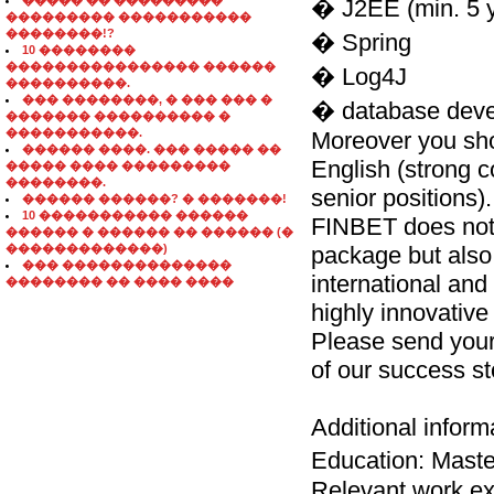
����� �� ���������
� J2EE (min. 5 y
��������� �����������
��������!?
� Spring
10 ��������
���������������� ������
� Log4J
����������.
��� ��������, � ��� ��� �
� database deve
������� ���������� �
�����������.
Moreover you sho
������ ����. ��� ����� ��
English (strong 
����� ���� ���������
��������.
senior positions).
������ ������? � �������!
10 ����������� ������
FINBET does not o
������ � ������ �� ������ (�
�������������)
package but also 
��� ��������������
international and
�������� �� ���� ����
highly innovative 
Please send your
of our success st
Additional inform
Education: Mast
Relevant work ex