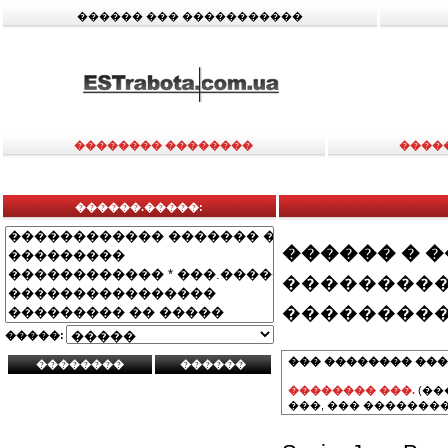
������ ��� �����������
�������� ��������
����
������.�����:
������ � 
���������
���������
�����:
��� �������� ���
�������� ���.
(��
���, ��� ��������