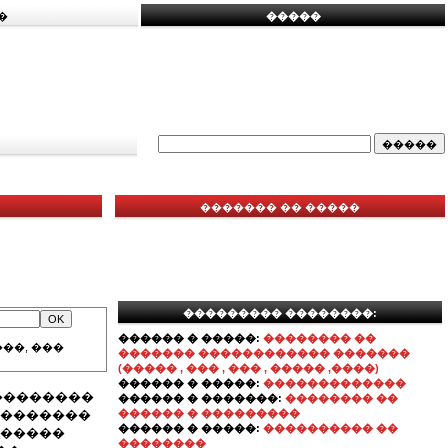
�
�����
������� �� �����
��������� ��������:
������ � �����:
�������� ��
��, ���
������� ������������ �������
(����� , ��� , ��� , ����� ,����)
������ � �����:
�������������
 ��������
������ � �������:
�������� ��
��������
������ � ���������
������ � �����:
���������� ��
������
��������