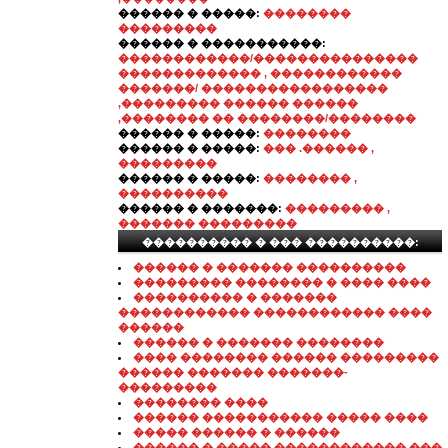
������ � �����:
��������
���������
������ � �����������:
������������/���������������
������������� , ������������
�������/ �����������������
,��������� ������ ������
,�������� �� ��������/��������
������ � �����:
��������
������ � �����:
��� .������ ,
���������
������ � �����:
�������� ,
����������
������ � �������:
��������� ,
������� ���������
���������� � ��� ����������:
������ � ������� ����������
��������� �������� � ���� ����
���������� � �������
������������ ������������ ����
������
������ � ������� ��������
���� �������� ������ ���������
������ ������� �������-
���������
�������� ����
������ ����������� ����� ����
����� ������ � ������
������ � ����� ������������ ���