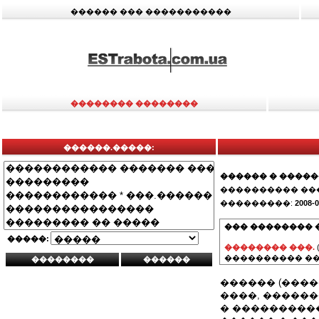
������ ��� �����������
�������� ��������
������.�����:
������ � ����
���������� ��
���������:
2008-0
��� �������� 
�����:
�������� ���.
���������� ��
������ (����
����, �����
� ���������