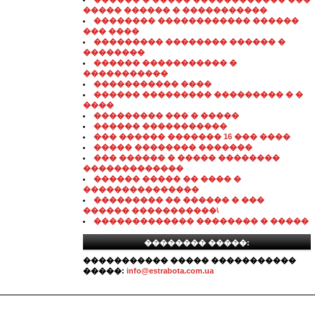
����� ������ � �����������
�������� ������������ ������
��� ����
��������� �������� ������ �
��������
������ ����������� �
�����������
����������� ����
������ ��������� ��������� � �
����
��������� ��� � �����
������ �����������
��� ������ ������� 16 ��� ����
����� �������� �������
��� ������ � ����� ��������
�������������
������ ����� �� ���� �
���������������
��������� �� ������ � ���
������ �����������\
������������� �������� � �����
�������� �����:
����������� ����� �����������
�����:
info@estrabota.com.ua