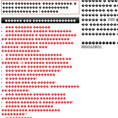
������ � ���
���� ���������, ���� ������, �
��������� �
���� �������� � ���������
������� �� 
���������� �� 3 ������.
����� �����
����� �� 150
������ ��� ���������������
�� ���������
��� ������ ������.
���� �������
��� ������ ����� ��������.
���������� 
���������� � �������������
�� ��������� ������������
���������� 
��� �������� ������������
80501629031
������ (������ ���
�������������)
� ����� �������������
�������� � ����������� ��
������. 10 ������� ��������
����� �� ������� � �������
��� ���� �� ���������?
������� ����������
� ��� ������!
��� �� ��� �� ������!
���������������. ����������
�� �������!
��� ������ ������ �����
������������� ���������
����� ������ � ���� ������!
����� �� ���������
��������� �����������
��������!?