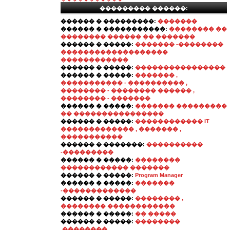
��������� ������:
������ � ���������:
�������
������ � �����������:
�������� ��
�������� ������ �� �������
������ � �����:
������� -��������
�������������������
������������
������ � �����:
����������������
������ � �����:
������� ,
����������� - ���������� ,
�������� - �������� ������ ,
�������� - �������
������ � �����:
������� ���������
�� ����������������
������ � �����:
������������ IT
������������� , ������� ,
�����������
������ � �������:
����������
-���������
������ � �����:
��������
������������ �������
������ � �����:
Program Manager
������ � �����:
�������
-�������������
������ � �����:
�������� ,
�������� ������������
������ � �����:
�� �����
������ � �����:
��������
,��������