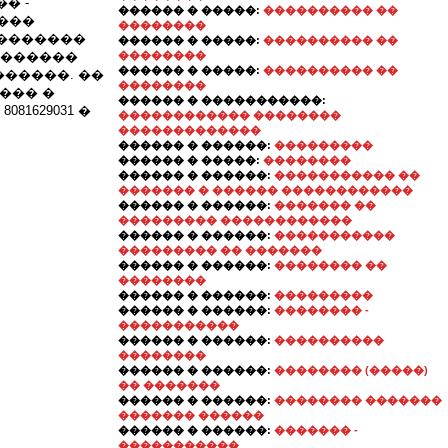
� -
������ � �����:
���������� ��
���
��������
��������
������ � �����:
���������� ��
�������
��������
������ � �����:
���������� ��
������. ��
��������
��� �
������ � �����������:
1629031 �
������������ ��������
�������������
������ � ������:
���������
������ � �����:
��������
������ � ������:
����������� ��
������� � ������ ������������
������ � ������:
������� ��
��������� ������������
������ � ������:
�����������
��������� �� �������
������ � ������:
�������� ��
��������
������ � ������:
���������
������ � ������:
�������� -
�����������
������ � ������:
����������
��������
������ � ������:
�������� (�����)
�� �������
������ � ������:
�������� �������
������� ������
������ � ������:
������� -
�����������