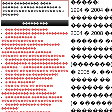
�����:
���� ���������, ����
������, � ���� �������� �
1994 � 2004
��������� ���������� �� 3
������.
��������
������ ���
��������
���������������
��� ������ ������.
2004 � 200
��� ������ ����� ��������.
���������� �
������ 
������������� ��
��������� ������������
��������
��� ��������
������������ ������
��������
(������ ��� �������������)
� ����� �������������
(�������)
�������� � ����������� ��
������. 10 ������� ��������
� 2008 �.
����� �� ������� � �������
��� ���� �� ���������?
����� ��
������� ����������
� ��� ������!
��� �� ��� �� ������!
������ �
���������������.
���������� �� �������!
��������
��� ������ ������ �����
������������� ���������
(� �����
����� ������ � ����
������!
��������