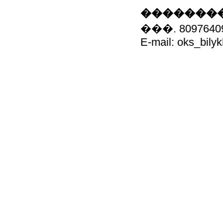
��������
���. 8097640
E-mail: oks_bily