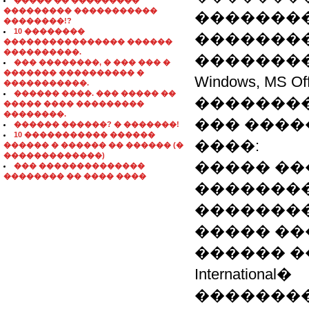
����� �� ���������
��������� �����������
�������� 
��������!?
10 ��������
��������
���������������� ������
����������.
��������
��� ��������, � ��� ��� �
������� ���������� �
Windows, MS Off
�����������.
������ ����. ��� ����� ��
��������
����� ���� ���������
��������.
��� ����
������ ������? � �������!
10 ����������� ������
����:
������ � ������ �� ������ (�
�������������)
����� ��
��� ��������������
�������� �� ���� ����
��������
��������
����� ��
������ �
International�
�������� 2