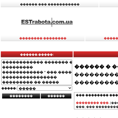
������ ��� �����������
�������� ��������
�����
������.�����:
������ � 
���������
���������
�����:
��� �������� ���
�������� ���.
(��
���, ��� ��������