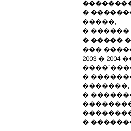
��������
� ������
�����,
� ������ 
� ����� 
��� ����
2003 � 200
����`���
� ������
�������,
� ������
�������
��������
� ������