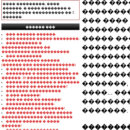
���� ���
���� ���������, ����
������, � ���� �������� �
��������
��������� ���������� �� 3
������.
��� ����
������ ���
��������
���������������
��� ������ ������.
����� ��
��� ������ ����� ��������.
���������� �
��������
������������� ��
��������� ������������
��������.
��� ��������
������������ ������
��������
(������ ��� �������������)
� ����� �������������
��������
�������� � ����������� ��
������. 10 ������� ��������
�������,
����� �� ������� � �������
��� ���� �� ���������?
����... �
������� ����������
� ��� ������!
��� �� ��� �� ������!
��������
���������������.
���������� �� �������!
�������.
��� ������ ������ �����
������������� ���������
����� ������ � ����
��������
������!