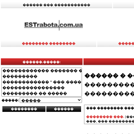
������ ��� �����������
�������� ��������
�����
������.�����:
������ � 
���������
���������
�����:
��� �������� ���
�������� ���.
(��
���, ��� ��������