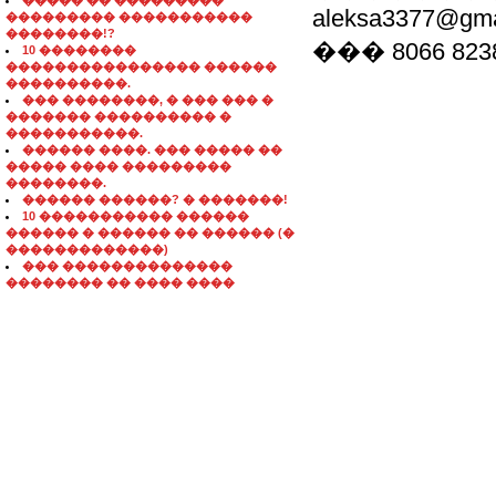
����� �� ���������
aleksa3377@gma
��������� �����������
��������!?
��� 8066 823
10 ��������
���������������� ������
����������.
��� ��������, � ��� ��� �
������� ���������� �
�����������.
������ ����. ��� ����� ��
����� ���� ���������
��������.
������ ������? � �������!
10 ����������� ������
������ � ������ �� ������ (�
�������������)
��� ��������������
�������� �� ���� ����