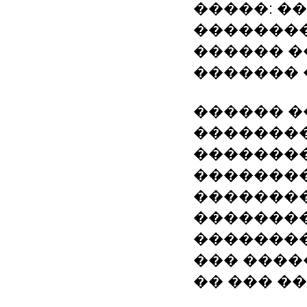
�����: �
�������
������ 
�������
������ �
�������
��������
��������
��������
��������
�������
��� ����
�� ��� �