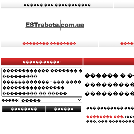
������ ��� �����������
�������� ��������
����
������.�����:
������ � 
���������
���������
�����:
��� �������� ���
�������� ���.
(��
���, ��� ��������