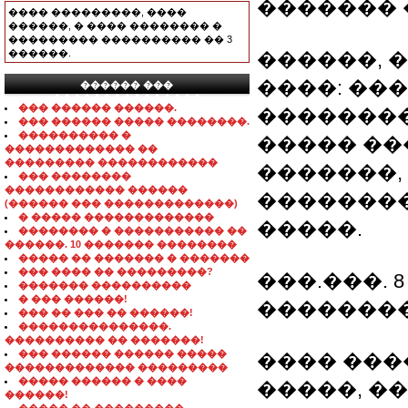
������� 
���� ���������, ����
������, � ���� �������� �
��������� ���������� �� 3
������.
������, 
����: ��
������ ���
���������������
��� ������ ������.
��������
��� ������ ����� ��������.
���������� �
����� ��
������������� ��
��������� ������������
�������,
��� ��������
������������ ������
�������
(������ ��� �������������)
� ����� �������������
�����.
�������� � ����������� ��
������. 10 ������� ��������
����� �� ������� � �������
��� ���� �� ���������?
���.���. 8 0
������� ����������
� ��� ������!
��������
��� �� ��� �� ������!
���������������.
���������� �� �������!
��� ������ ������ �����
���� �����
������������� ���������
����� ������ � ����
�����, ��
������!