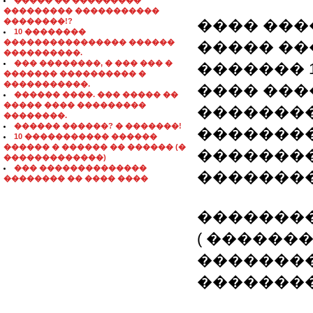
����� �� ���������
��������� �����������
��������!?
���� ����
10 ��������
���������������� ������
����� ��
����������.
��� ��������, � ��� ��� �
������� 1
������� ���������� �
�����������.
���� ���
������ ����. ��� ����� ��
����� ���� ���������
��������
��������.
������ ������? � �������!
�������
10 ����������� ������
������ � ������ �� ������ (�
�������
�������������)
��� ��������������
��������
�������� �� ���� ����
��������
( ������
��������
�������