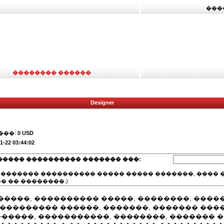
���
�������� ������
Designer
���:
0 USD
1-22 03:44:02
����� ���������� ������� ���:
(������� ���������� ����� ����� �������, ���� �
� �� ��������.)
����, ���������� �����, ��������, ����
��������� ������, �������, ������� ����
-�����, �����������, ��������, ������� 