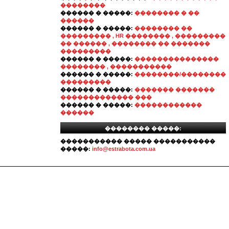
��������
������ � �����:
�������� � ��
������
������ � �����:
�������� ��
��������� , HR �������� , ���������
�� ������ , �������� �� �������
���������
������ � �����:
���������������
�������� , �����������
������ � �����:
��������/��������
���������
������ � �����:
������� �������
������������� ���
������ � �����:
������������
������
�������� �����:
����������� ����� �����������
�����:
info@estrabota.com.ua