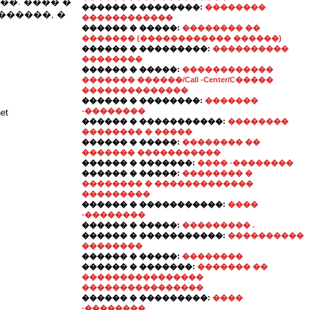
�. ���� �
������ � ��������:
��������
������, �
������������
������ � �����:
�������� ��
������� (������������ ������)
������ � ���������:
����������
��������
������ � �����:
������������
������� ������/Call -Center/C�����
��������������
������ � ��������:
�������
-��������
et
������ � �����������:
��������
�������� � �����
������ � �����:
�������� ��
������� �����������
������ � �������:
���� -��������
������ � �����:
�������� �
�������� � �������������
���������
������ � �����������:
����
-��������
������ � �����:
��������� .
������ � �����������:
����������
��������
������ � �����:
��������
������ � �������:
������� ��
����������������
����������������
������ � ���������:
����
-��������