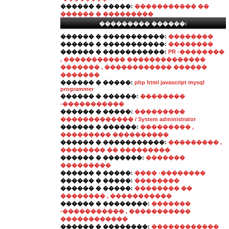
������ � �����:
����������� ��
������ � ���������
��������� ������:
������ � �����������:
��������
������ � �����������:
��������
������ � �����������:
PR -��������
, ����������� ��������������
������� , ������������ ������
�������
������ � �����:
php html javascript mysql
programmer
������ � ������:
��������
-�����������
������ � �����:
���������
������������� / System administrator
������ � ������:
��������� ,
��������� ����������
������ � �����������:
��������� ,
�������� �� ���������
������ � �������:
�������
���������
������ � �����:
���� -��������
������ � �����:
��������
������ � �����:
�������� ��
�������� , �����������
������ � ��������:
�������
-����������� , �����������
������������
������ � ��������:
������������