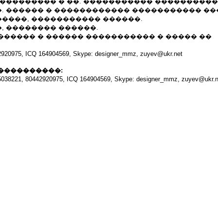
��������� � ��. ����������� �����������
. ������ � ������������ ����������� ��
����, ����������� ������.
, �������� ������.
������ � ������ ����������� � ����� ��
920975, ICQ 164904569, Skype: designer_mmz, zuyev@ukr.net
����������:
038221, 80442920975, ICQ 164904569, Skype: designer_mmz, zuyev@ukr.n