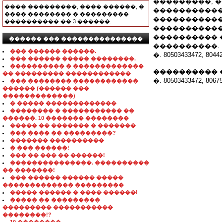
���������, �
���� ���������, ���� ������, �
�����������
���� �������� � ���������
�����������
���������� �� 3 ������.
�����������
���������� 
������ ��� ���������������
����������.
��� ������ ������.
�. 80503433472, 80442
��� ������ ����� ��������.
���������� � �������������
���������� 
�� ��������� ������������
�. 80503433472, 80675
��� �������� ������������
������ (������ ���
�������������)
� ����� �������������
�������� � ����������� ��
������. 10 ������� ��������
����� �� ������� � �������
��� ���� �� ���������?
������� ����������
� ��� ������!
��� �� ��� �� ������!
���������������. ����������
�� �������!
��� ������ ������ �����
������������� ���������
����� ������ � ���� ������!
����� �� ���������
��������� �����������
��������!?