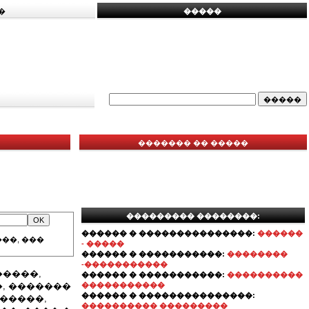
�
�����
������� �� �����
��������� ��������:
������ � ���������������:
������
��, ���
- �����
������ � �����������:
��������
-�����������
�����,
������ � �����������:
����������
, �������
�����������
������ � ���������������:
������,
���������� ���������