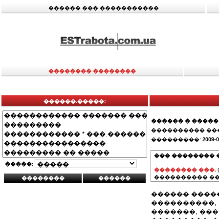
������ ��� �����������
�������� ��������
������.�����:
������ � �����
���������� ��
���������:
2009-0
��� �������� 
�����:
�������� ���.
���������� ��
������ �����
����������, 
�������, ���