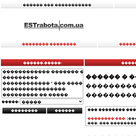
������ ��� �����������
�������� ��������
�����
������.�����:
�����
������ � 
���������
���������
�����:
��� �������� ���
�������� ���.
(��
���, ��� ��������