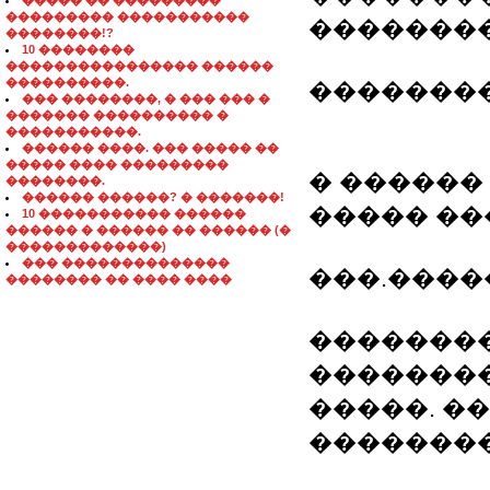
����� �� ���������
��������� �����������
�������
��������!?
10 ��������
���������������� ������
����������.
��������
��� ��������, � ��� ��� �
������� ���������� �
�����������.
������ ����. ��� ����� ��
����� ���� ���������
� ������
��������.
������ ������? � �������!
����� ��
10 ����������� ������
������ � ������ �� ������ (�
�������������)
��� ��������������
���.����
�������� �� ���� ����
�������
��������
�����. �
�������� 