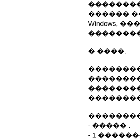
��������
������ �
Windows, 
�������
� ����:
��������
��������
��������
�������
��������
- ����� .
- 1 ������