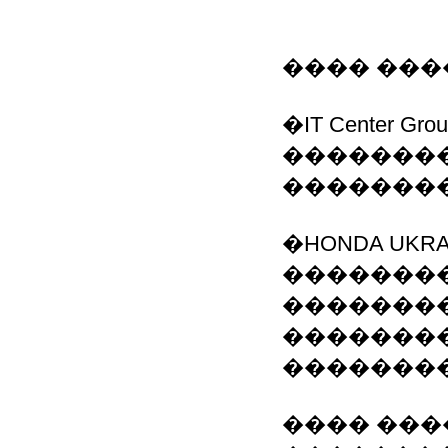
���� ����
�IT Center Gro
��������
�������
�HONDA UKR
��������
��������
�������
��������
���� ���