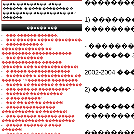
��������
���� ���������, ����
������, � ���� �������� �
��������� ���������� �� 3
������.
1) �����
��������
������ ���
���������������
��� ������ ������.
��� ������ ����� ��������.
- ������
���������� �
������������� ��
��������� ������������
������� 
��� ��������
������������ ������
(������ ��� �������������)
2002-2004 
� ����� �������������
�������� � ����������� ��
������. 10 ������� ��������
����� �� ������� � �������
2) �����
��� ���� �� ���������?
������� ����������
� ��� ������!
��� �� ��� �� ������!
�������
���������������.
���������� �� �������!
�������
��� ������ ������ �����
������������� ���������
����� ������ � ����
������!
��������