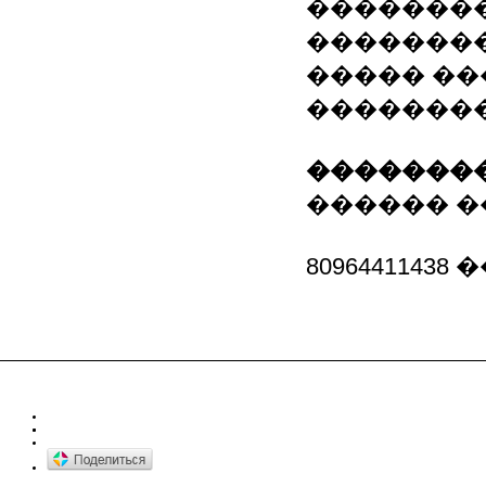
�������� 
��������
����� ��
�������
��������
������ �
80964411438