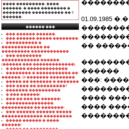
�������
���� ���������, ����
������, � ���� �������� �
��������� ���������� �� 3
������.
01.09.1985 �.�
��������
������ ���
���������������
��� ������ ������.
�������
��� ������ ����� ��������.
���������� �
�� �����
������������� ��
��������� ������������
��� ��������
������������ ������
��������
(������ ��� �������������)
� ����� �������������
������
�������� � ����������� ��
������. 10 ������� ��������
���: ���
����� �� ������� � �������
��� ���� �� ���������?
��������
������� ����������
� ��� ������!
���� ����
��� �� ��� �� ������!
���������������.
���� ����
���������� �� �������!
��� ������ ������ �����
�������
������������� ���������
����� ������ � ����
������!