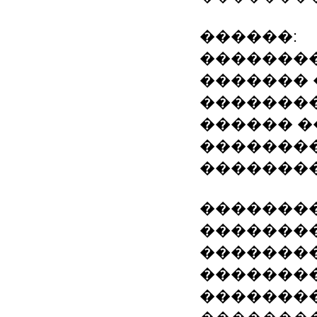
������:
��������
������� ���
��������
������ 
��������
��������
��������
��������
�������
�������
��������