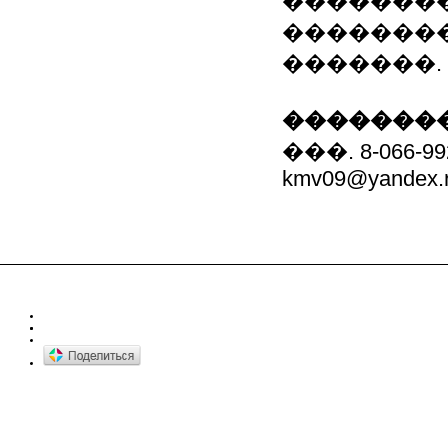
�������
��������
�������.
��������
���. 8-066-992
kmv09@yandex.