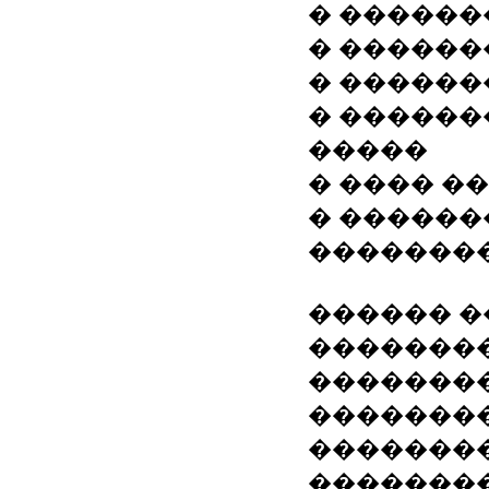
� �����
� ������
� ������
� ������
�����
� ���� �
� �����
�������
������ �
�������
��������
�������
�������
�������