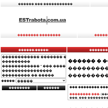
������ ��� �����������
�������� ��������
�����
������.�����:
�������
������ � 
���������
���������
�����:
��� �������� ���
�������� ���.
(��
���, ��� ��������