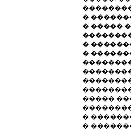
�������
� ������
� ����� 
�������
� ������
� ������� 
��������
�������
��������
�������
����� ��
��������
� ������
� ������