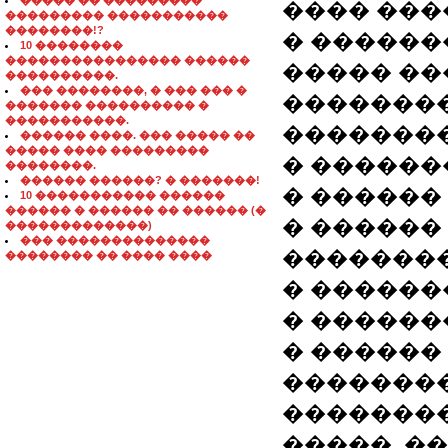
����� �� ���������
���� ���
��������� �����������
��������!?
� �������
10 ��������
���������������� ������
����� ��
����������.
��� ��������, � ��� ��� �
�������� 
������� ���������� �
�����������.
�������
������ ����. ��� ����� ��
����� ���� ���������
� ������
��������.
������ ������? � �������!
� ������
10 ����������� ������
������ � ������ �� ������ (�
� ������
�������������)
��� ��������������
�������
�������� �� ���� ����
� ������
� ������
� ������ 
��������
��������
�����. �