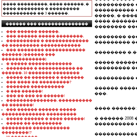
���� ���������, ���� ������, �
���������� 
���� �������� � ���������
���������� 
���������� �� 3 ������.
�����, � ���
���� ������
������ ��� ���������������
�������� ��
��� ������ ������.
��� ������ ����� ��������.
�������� ��
���������� � �������������
��������� �
�� ��������� ������������
��� �������� ������������
�������� �.�. 7
������ (������ ���
�������������)
����� �������
� ����� �������������
��������� �
�������� � ����������� ��
������. 10 ������� ��������
����� �� ������� � �������
���������� �����
��� ���� �� ���������?
������� ����������
������ ������
� ��� ������!
���.
��� �� ��� �� ������!
���������������. ����������
�� �������!
���� ������:
��� ������ ������ �����
������������� ���������
� ������ 2008
����� ������ � ���� ������!
����� �� ���������
���������� 
��������� �����������
��������!?
�����������