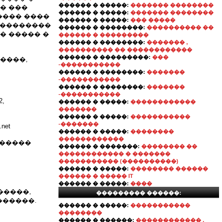
������ � �����:
������� ��������
� ���
������ � �����:
������� ��������
���� ����
������ � �����:
��� �����
���������
������ � ��������:
���������� ��
� ����� �
������ � ���������
������ � ��������:
������� ,
���������� �� ������������
������ � ���������:
���
����,
-�����������
������ � ��������:
�������
-�����������
������ � ��������:
�������
-�����������
,
������ � �����:
������������
�������
������ � �����:
�����������
-�������
net
������ � �����:
��������
������������
, �����
������ � �������:
�������� ��
������������ � �������
����������� (����������)
������ � �����:
�������� ������
������ � ����� IT
������ � �����:
����
 �����,
��������� ������:
������.
������ � �����:
�����������
��������
������ � ������:
������������ .