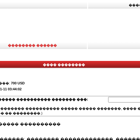
���
�������� ������
���� ��������
���:
700 USD
1-11 03:44:02
����� ���������� ������� ���:
(������� ���������� ����� ����� �������, ���� �
� �� ��������.)
����� ����������
 ������: �������� �������������, ������