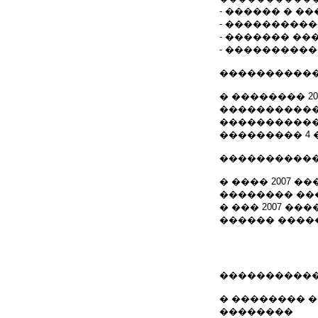
- ������ � 
- ����������
- ������� �
- ���������
�����������
� �������� 2
�����������
�����������
��������� 4 
�����������
� ���� 2007 ������
�������� ��
� ��� 2007 �
������ ����
�����������
� �������� �
��������