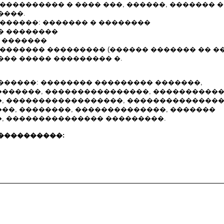
���������� � ���� ���, ������, ������� � 
����.
������: ������� � ��������
� ��������
- �������
������� ��������� (������ ������� �� ��
��� ����� ��������� �.
������: �������� ��������� �������,
������, ����������������, ����������
, ������������������, ���������������
��, ��������, ��������������, �������
, ��������������� ���������.
����������: