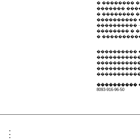
� �������� �
������� ���
� �������� �
���������� 
���������� 
�������� � �
� ���������
���������� 
�����������
�����������
�����������
�����������
���������� 
8093-916-96-50