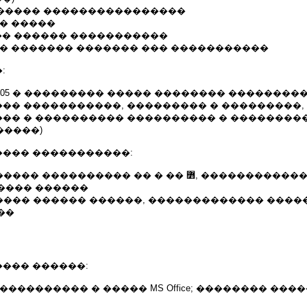
������� ����������������
� �����
��� ������ �����������
�� ������� ������� ��� �����������
:
005 � ��������� ����� �������� ��������
�� �����������, ��������� � ���������,
�� � ���������� ���������� � ��������� 
�����)
��� �����������:
� ���������� �� � �� ߻, �������������
���� ������
������ ������ ������, ������������� ����
��
��� ������:
���������� � ����� MS Office; �������� ���