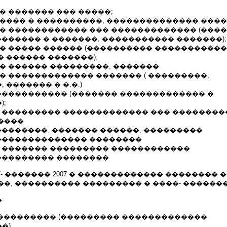
� ������� ��� �����;
����� � ����������, �������������� ����
�� ������������ ��� ������������� (���
������� � �������, ����������� �������);
� ����� ������ (���������� �����������
 ������ �������);
�� ������ ���������, �������
� ������������� ������� ( ���������,
 ������� � �.�.)
 ����������� (������� ������������� �
);
� ��������� ������������� ��� �������
����
��������, ������� ������, ���������
��������������� ��������
� ������� ��������� ������������
���������� ��������
07- ������� 2007 � ������������� �������� 
�, ���������� ��������� � ����- �������
:
����������� (��������� �������������
�)