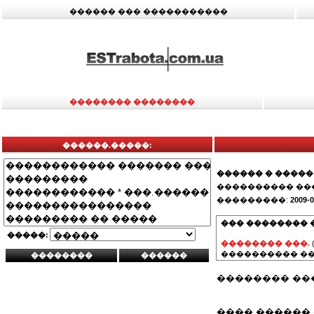
������ ��� �����������
�������� ��������
������.�����:
������ � �����
���������� ��
���������:
2009-0
��� �������� 
�����:
�������� ���.
���������� ��
�������� ��
���� ������