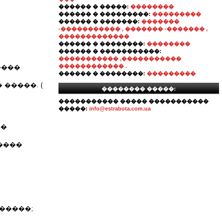
������ � �����:
��������
������ � ���������:
���������
������ � �������:
�������
-����������� , ������� -������� ,
�������������
������ � ��������:
��������
������ � �����������:
����������� ,�����������
������������ .
����
������ � ��������:
���������
�����. (
�������� �����:
����������� ����� �����������
�����:
info@estrabota.com.ua
����
������;