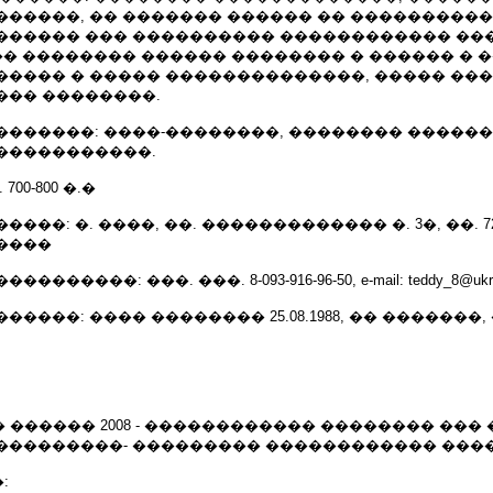
������, �� ������� ������ �� ����������
������ ��� ���������� ������������ ��
�� �������� ������ �������� � ������ � 
����� � ����� ��������������, ����� ���
��� ��������.
�������: ����-��������, �������� ������
�����������.
00-800 �.�
���: �. ����, ��. ������������� �. 3�, ��. 72
����
�����: ���. ���. 8-093-916-96-50, e-mail: teddy_8@ukr.
����: ���� �������� 25.08.1988, �� �������
 � ������ 2008 - ������������ �������� ���
���������- ��������� ������������ ���
: