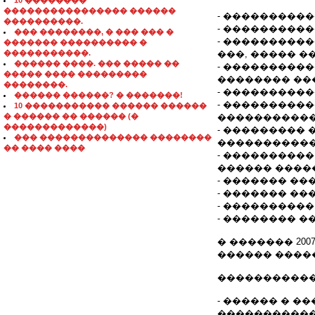
10 ��������
���������������� ������
- ����������
����������.
- ���������
��� ��������, � ��� ��� �
- ���������
������� ���������� �
�����������.
���, ����� �
������ ����. ��� ����� ��
- ����������
����� ���� ���������
�������� ���
��������.
- ���������
������ ������? � �������!
- ����������
10 ����������� ������ ������
� ������ �� ������ (�
�����������,
�������������)
- ���������
��� �������������� ��������
�����������
�� ���� ����
- ���������
������ ����
- ������� ��
- ������� �
- ���������
- �������� 
� ������� 20
������ �����
�����������
- ������ � 
�����������