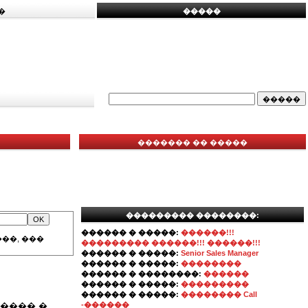
�
�����
������� �� �����
��������� ��������:
������ � �����:
������!!!
��, ���
��������� ������!!! ������!!!
������ � �����:
Senior Sales Manager
������ � �����:
��������
������ � ��������:
������
������ � �����:
���������
������ � �����:
�������� Call
���� �
-������