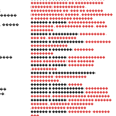
������������� �� ����������
(�������) ����������� .
;
����������� �� -��� �� ������
(�����������) ����� . �����������
������
� ����� �������� �������
������ � �����:
�������������
, �����
�������� , ��������� ���� . ����
��������
������ � ���������:
��������� .
��� �� . ����������
������ � �����������:
���������
�������������
������ � �������:
�������
��������
�����
������ � �����:
�������������
���� �������� / ��� ������
������ � �����:
���������
,���������
������ � ���������������:
�������� -�����������
���������� .
������ � �����:
�����
������ � �����������:
��������
���
������ � �����������:
��������
�.
������� .������������ ��������
������ � �����:
��������� ������
������ , ������� ��������
,������������ �������
������ � �����:
�������� -������
���