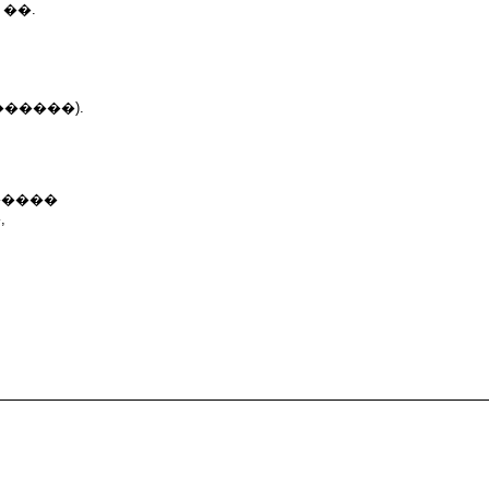
��.
�����).
�����
,