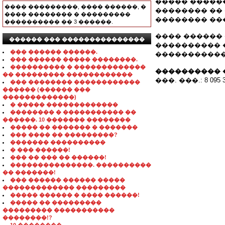
����� ������
���� ���������, ���� ������, �
�������� ��
���� �������� � ���������
�������� ���
���������� �� 3 ������.
���� ������ ��
������ ��� ���������������
���������� 
��� ������ ������.
������������
��� ������ ����� ��������.
���������� � �������������
���������� 
�� ��������� ������������
���. ���.: 8 095 3
��� �������� ������������
������ (������ ���
�������������)
� ����� �������������
�������� � ����������� ��
������. 10 ������� ��������
����� �� ������� � �������
��� ���� �� ���������?
������� ����������
� ��� ������!
��� �� ��� �� ������!
���������������. ����������
�� �������!
��� ������ ������ �����
������������� ���������
����� ������ � ���� ������!
����� �� ���������
��������� �����������
��������!?