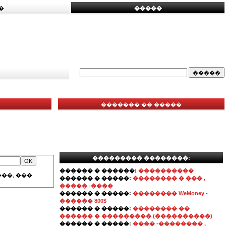
�
�����
������� �� �����
��������� ��������:
������ � ������:
����������
��, ���
������ � �����:
�������� � ��� ,
����� -����
������ � �����:
�������� WeMoney -
������ 800$
������ � �����:
�������� ��
������ � ��������� (����������)
������ � �����:
���� -�������� ,