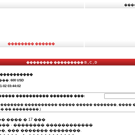
���
�������� ������
�������� ��������� B , C , D
�����������
���:
600 USD
1-02 03:44:02
����� ���������� ������� ���:
(������� ���������� ����� ����� �������, ���� �
� �� ��������.)
 ���� � 17 ���
��� - �������� ������������
�, ��� ������� ��������.