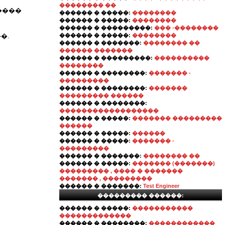
�������� ��
����
������ � �����:
��������
������ � �����:
��������
������ � ���������:
��� -��������
�.
������ � �����:
��������
������ � �������:
�������� ��
������ �������
������ � ���������:
����������
��������
������ � ��������:
������� -
���������
������ � ��������:
�������
��������� ������
������ � ��������:
������������������
������ � �����:
������� ���������
������
������ � �����:
������
������ � �����:
������� -
���������
������ � �������:
�������� ��
������ � �����:
������� (�������)
��������� , ���� � �������
������� , ���������
������ � �������:
Test Engineer
��������� ������:
������ � �����:
�����������
�������������
������ � ��������:
������������