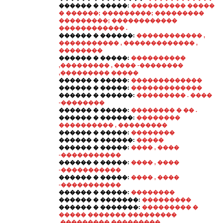
������ � �����:
���������� �����
� ������; ���������; ���������
���������; ������������
������������ .
������ � ������:
������������ ,
����������� , ������������� ,
��������
������ � �����:
����������
,��������� , ���� -��������
,��������� �����
������ � �����:
�������������
������ � �����:
�������������
������ � ������:
��������� . ����
-��������
������ � �����:
�������� � �� .
������ � ������:
��������
���������� , ���������
������ � �����:
��������
������ � ������:
�����
������ � �����:
���� , ����
-�����������
������ � �����:
���� , ����
-�����������
������ � �����:
���� , ����
-�����������
������ � �����:
��������
������ � �������:
���������
������ � �������:
��������� �
����� ������� ���������
.��������� ���������