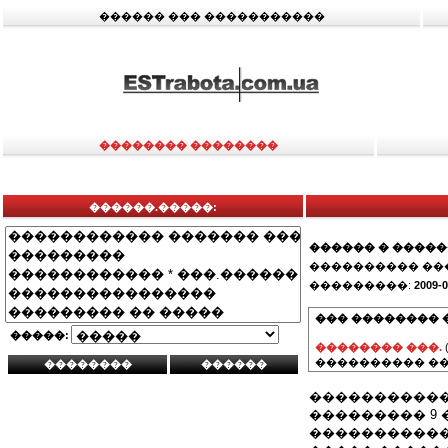
������ ��� �����������
�������� ��������
������.�����:
������ � ����
���������� ��
���������:
2009-0
��� �������� 
�����:
�������� ���.
���������� ��
������������
��������� 9 
�����������