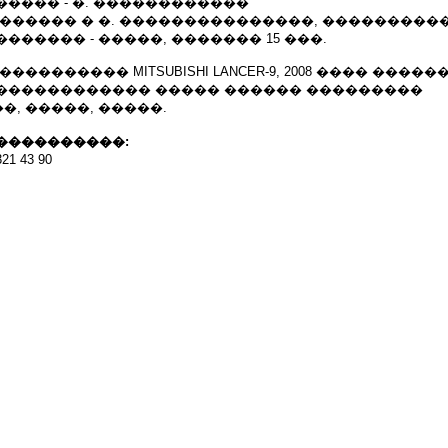
���� - �. ������������
 ������ � �. ���������������, ���������
������ - �����, ������� 15 ���.
�������� MITSUBISHI LANCER-9, 2008 ���� ������
������������ ����� ������ ���������
, �����, �����.
����������:
21 43 90