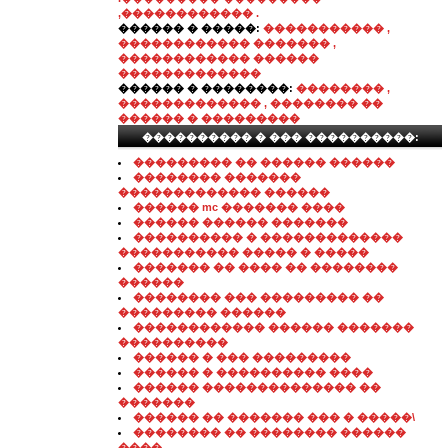
,������������ .
������ � �����:
����������� ,
������������ ������� ,
������������ ������
�������������
������ � ��������:
�������� ,
������������� , �������� ��
������ � ���������
���������� � ��� ����������:
��������� �� ������ ������
�������� �������
������������� ������
������ mc ������� ����
������ ������ �������
���������� � �������������
����������� ����� � �����
������� �� ���� �� ��������
������
�������� ��� ��������� ��
��������� ������
������������ ������ �������
����������
������ � ��� ���������
������ � ���������� ����
������ �������������� ��
�������
������ �� ������� ��� � �����\
�������� �� �������� ������
����