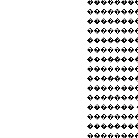
��������
��������
��������
�������
�������
��������
�������
��������
�������
���������
��������
������� 
�������
�������
�������