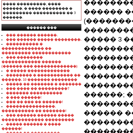
��������
���� ���������, ����
������, � ���� �������� �
������ 
��������� ���������� �� 3
������.
(�������
������ ���
��������
���������������
��� ������ ������.
����� 3 
��� ������ ����� ��������.
���������� �
��������
������������� ��
��������� ������������
�������
��� ��������
������������ ������
��������
(������ ��� �������������)
� ����� �������������
�������
�������� � ����������� ��
������. 10 ������� ��������
��������
����� �� ������� � �������
��� ���� �� ���������?
������; 
������� ����������
� ��� ������!
��� �� ��� �� ������!
�������
���������������.
���������� �� �������!
������ �
��� ������ ������ �����
������������� ���������
��������
����� ������ � ����
������!
�������