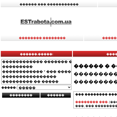
������ ��� �����������
�������� ��������
�����
������.�����:
����
������ � 
���������
���������
�����:
��� �������� ���
�������� ���.
(��
���, ��� ��������