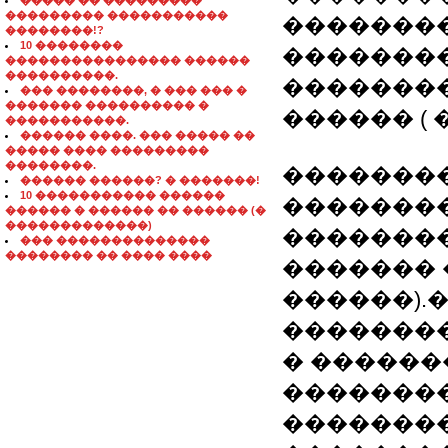
����� �� ���������
��������� �����������
��������
��������!?
10 ��������
��������
���������������� ������
����������.
��������
��� ��������, � ��� ��� �
������� ���������� �
������ ( �
�����������.
������ ����. ��� ����� ��
����� ���� ���������
��������.
��������
������ ������? � �������!
10 ����������� ������
�������
������ � ������ �� ������ (�
�������������)
��������
��� ��������������
�������� �� ���� ����
������� 
������).
�������
� ������
��������
��������