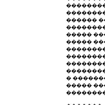
�������
��������
������ 
�������
����� �
����� ��
��������
�������
�������
�������
� ������
����� �
��������