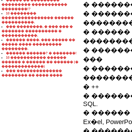
����� �� ���������
� �������
��������� �����������
��������!?
� ������
10 ��������
���������������� ������
��������
����������.
��� ��������, � ��� ��� �
� ������ 
������� ���������� �
�����������.
��������
������ ����. ��� ����� ��
����� ���� ���������
� ������
��������.
������ ������? � �������!
10 ����������� ������
���
������ � ������ �� ������ (�
�������������)
� ������
��� ��������������
�������� �� ���� ����
�����������
� ++
� ������
SQL.
� ������ 
Ex�el, PowerPoi
� ������� 