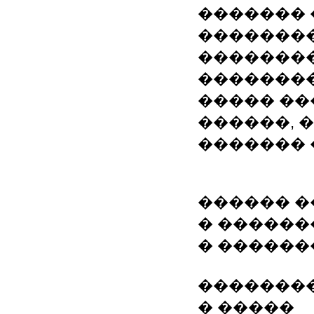
������� 
��������
��������
�������
����� ��
������, 
������� 
������ 
� ������
� ������
�������
� �����