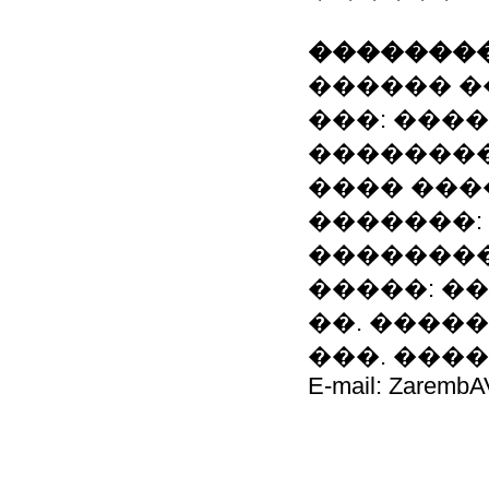
��������
������ �
���: ���
�������
���� �����
�������: 
��������
�����: ��
��. ����
���. ������
E-mail: ZarembA