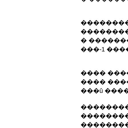
�������
��������
� ������
���-1 ����
���� ���
���� ��
���û ���
�������
�������
��������