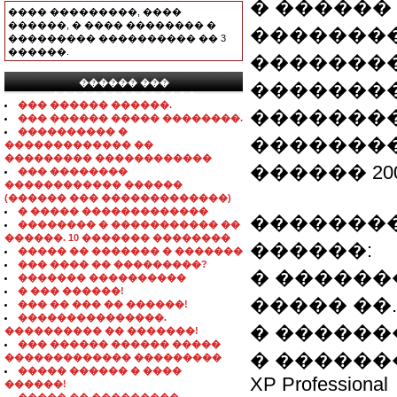
� ������
���� ���������, ����
������, � ���� �������� �
��������
��������� ���������� �� 3
������.
��������
������ ���
�������
���������������
��� ������ ������.
��������
��� ������ ����� ��������.
���������� �
�������
������������� ��
��������� ������������
������ 200
��� ��������
������������ ������
(������ ��� �������������)
� ����� �������������
��������
�������� � ����������� ��
������. 10 ������� ��������
������:
����� �� ������� � �������
��� ���� �� ���������?
� ������
������� ����������
� ��� ������!
����� ��.
��� �� ��� �� ������!
���������������.
� ������
���������� �� �������!
��� ������ ������ �����
� ��������
������������� ���������
����� ������ � ����
XP Professional
������!