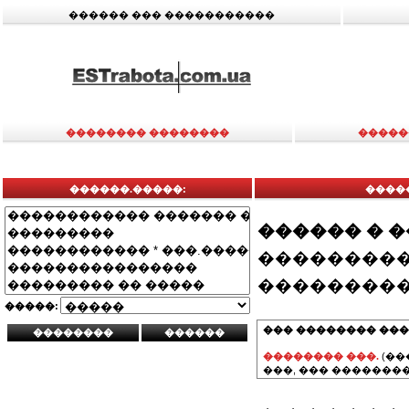
������ ��� �����������
�������� ��������
�����
������.�����:
����
������ � 
���������
���������
�����:
��� �������� ���
�������� ���.
(��
���, ��� ��������