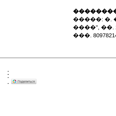
��������
�����: �.
����", ��.
���. 80978214