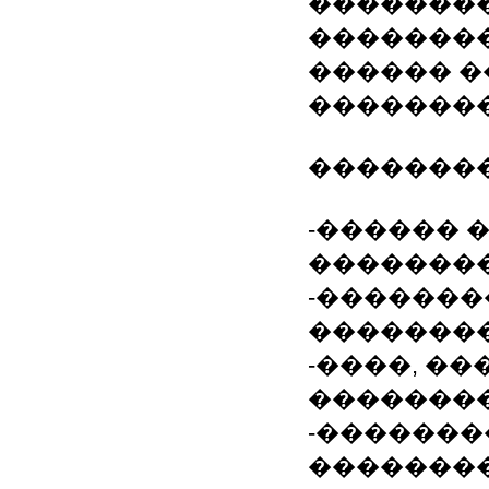
�������
�������
������ 
��������
��������
-������ 
��������
-�������
��������
-����, �
��������
-�������
��������