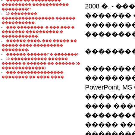
����� �� ���������
2008 �. - 
��������� �����������
��������!?
10 ��������
������� 
���������������� ������
����������.
��������
��� ��������, � ��� ��� �
������� ���������� �
��������
�����������.
������ ����. ��� ����� ��
����� ���� ���������
��������
��������.
������ ������? � �������!
10 ����������� ������
������ � ������ �� ������ (�
�������
�������������)
��� ��������������
�����������
�������� �� ���� ����
PowerPoint, M
��������
���� ���
�������
����� �
�������