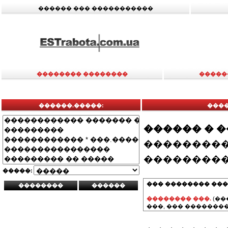
������ ��� �����������
�������� ��������
�����
������.�����:
����
������ � 
���������
���������
�����:
��� �������� ���
�������� ���.
(��
���, ��� ��������