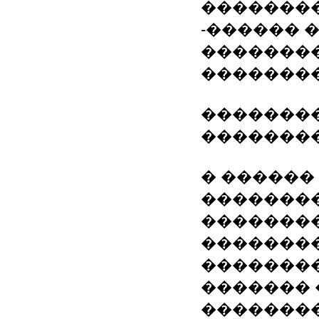
��������
-������ 
�������
���������
�������
�������
� ������
��������
��������
��������
��������
�������
�������