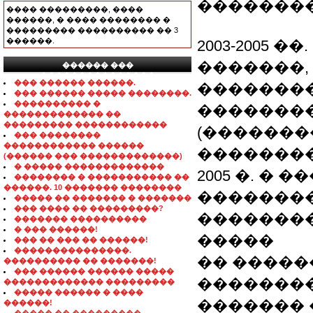
��������
���� ���������, ����
������, � ���� �������� �
��������� ���������� �� 3
������.
2003-2005
�������,
������ ���
���������������
��� ������ ������.
�������
��� ������ ����� ��������.
���������� �
�������
������������� ��
��������� ������������
(�������
��� ��������
������������ ������
��������
(������ ��� �������������)
� ����� �������������
2005 �. � 
�������� � ����������� ��
������. 10 ������� ��������
��������
����� �� ������� � �������
��� ���� �� ���������?
�������
������� ����������
� ��� ������!
�����
��� �� ��� �� ������!
���������������.
�� �����
���������� �� �������!
��� ������ ������ �����
��������
������������� ���������
����� ������ � ����
������� 
������!