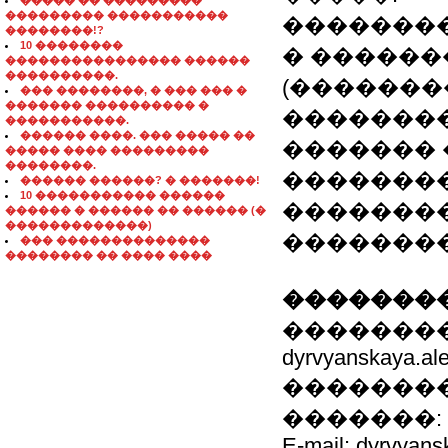
����� �� ���������
��������� �����������
��������
��������!?
10 ��������
� ������
���������������� ������
����������.
(�������
��� ��������, � ��� ��� �
������� ���������� �
��������
�����������.
������ ����. ��� ����� ��
������� 
����� ���� ���������
��������.
��������
������ ������? � �������!
10 ����������� ������
��������
������ � ������ �� ������ (�
�������������)
��������
��� ��������������
�������� �� ���� ����
��������
���������
dyrvyanskaya.al
��������
�������: 8-0
E-mail: dyrvyan