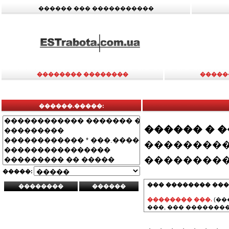
������ ��� �����������
�������� ��������
�����
������.�����:
������ � 
���������
���������
�����:
��� �������� ���
�������� ���.
(��
���, ��� ��������