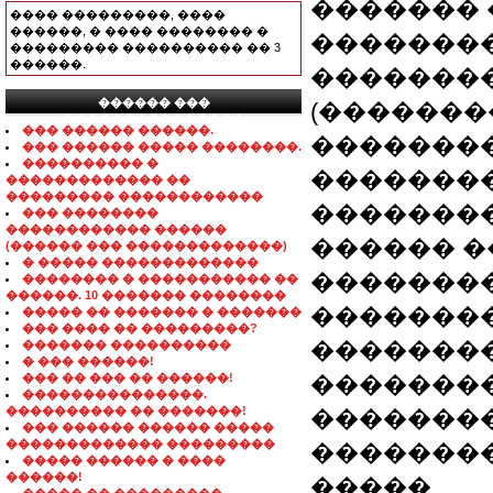
�������
���� ���������, ����
������, � ���� �������� �
��������
��������� ���������� �� 3
������.
��������
������ ���
(�������
���������������
��� ������ ������.
��������
��� ������ ����� ��������.
���������� �
�������
������������� ��
��������� ������������
�������
��� ��������
������������ ������
������ �
(������ ��� �������������)
� ����� �������������
��������
�������� � ����������� ��
������. 10 ������� ��������
��������
����� �� ������� � �������
��� ���� �� ���������?
�������
������� ����������
� ��� ������!
��� �� ��� �� ������!
��������
���������������.
���������� �� �������!
��������
��� ������ ������ �����
������������� ���������
�������
����� ������ � ����
������!
�����.