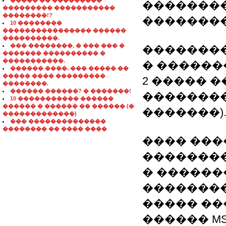
����� �� ���������
��������
��������� �����������
��������!?
��������
10 ��������
���������������� ������
����������.
��� ��������, � ��� ��� �
��������
������� ���������� �
�����������.
� ������
������ ����. ��� ����� ��
����� ���� ���������
2 ����� 
��������.
������ ������? � �������!
�������
10 ����������� ������
������ � ������ �� ������ (�
�������)
�������������)
��� ��������������
�������� �� ���� ����
���� ���
��������
� ������
���������
����� ��
������ MS Visu