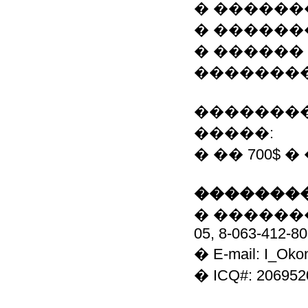
� ������
� ������
� ������
�������
�������
�����:
� �� 700$ �
��������
� ��������
05, 8-063-412-80
� E-mail: I_Oko
� ICQ#: 206952