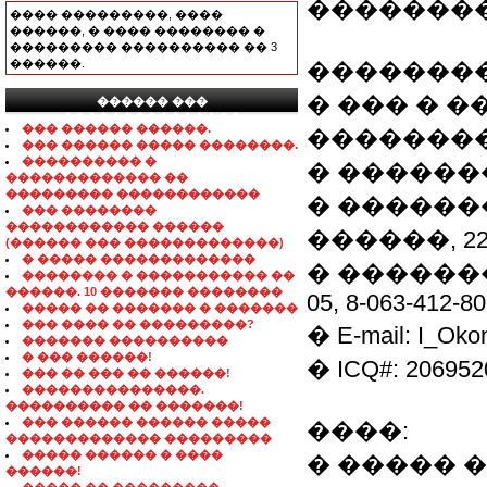
�������
���� ���������, ����
������, � ���� �������� �
��������� ���������� �� 3
������.
��������
� ��� � ��
������ ���
���������������
��� ������ ������.
��������
��� ������ ����� ��������.
���������� �
� ������
������������� ��
��������� ������������
� ��������
��� ��������
������������ ������
������, 22
(������ ��� �������������)
� ����� �������������
� ��������
�������� � ����������� ��
������. 10 ������� ��������
05, 8-063-412-80
����� �� ������� � �������
��� ���� �� ���������?
� E-mail: I_Oko
������� ����������
� ��� ������!
� ICQ#: 206952
��� �� ��� �� ������!
���������������.
���������� �� �������!
��� ������ ������ �����
����:
������������� ���������
����� ������ � ����
� ����� 
������!