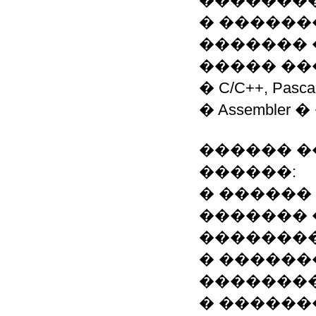
��������
� ������
������� 
����� ��
� C/C++, P
� Assemble
������ �
������:
� ������
������� 
��������
� ������
��������
� ������