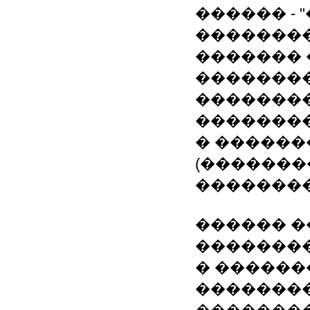
������ -
�������
������� 
��������
�������
���������
� ������
(�������
��������
������ �
��������
� ������
��������