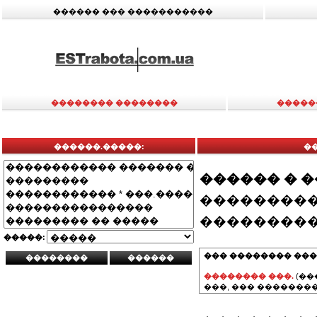
������ ��� �����������
�������� ��������
�����
������.�����:
�
������ � 
���������
���������
�����:
��� �������� ���
�������� ���.
(��
���, ��� ��������