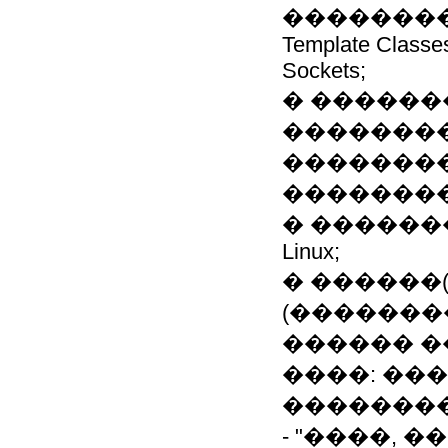
�����������
Template Classe
Sockets;
� ������
��������
��������
��������
� �������
Linux;
� ������(1
(�������
������ �
����: ���
��������
- "����, 