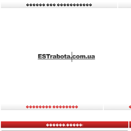
������ ��� �����������
�������� ��������
������.�����: