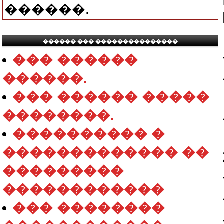
������.
������ ��� ���������������
��� ������
������.
��� ������ �����
��������.
���������� �
������������� ��
���������
������������
��� ��������