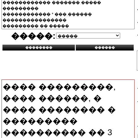
�����:
���� ���������,
���� ������, �
���� �������� �
���������
���������� �� 3