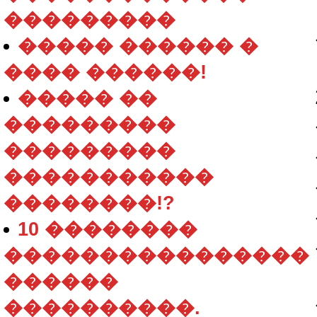
���������
����� ������ �
���� ������!
����� ��
���������
���������
�����������
��������!?
10 ��������
����������������
������
����������.