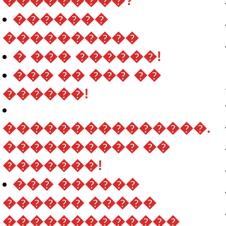
���������?
�������
����������
� ��� ������!
��� �� ��� ��
������!
���������������.
���������� ��
�������!
��� ������
������ �����
�������������