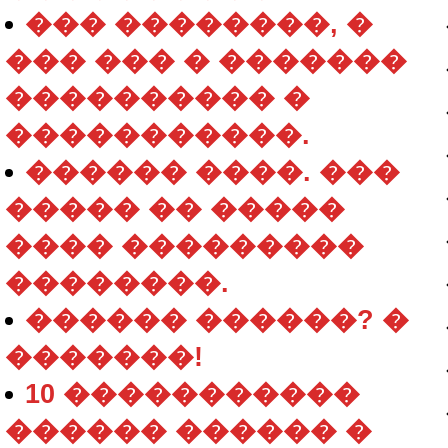
��� ��������, �
��� ��� � �������
���������� �
�����������.
������ ����. ���
����� �� �����
���� ���������
��������.
������ ������? �
�������!
10 �����������
������ ������ �