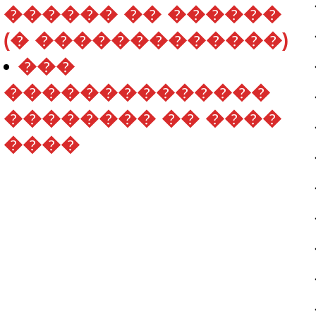
������ �� ������
(� �������������)
���
��������������
�������� �� ����
����