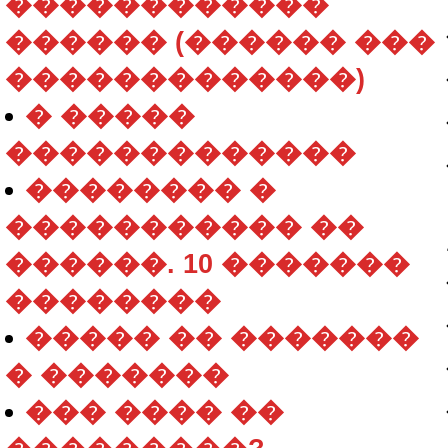
������������
������ (������ ���
�������������)
� �����
�������������
�������� �
����������� ��
������. 10 �������
��������
����� �� �������
� �������
��� ���� ��