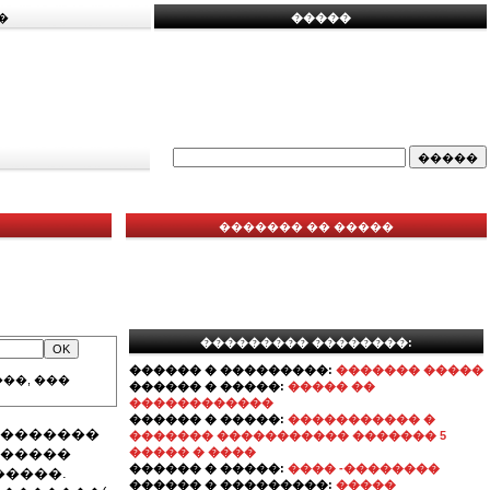
�
�����
������� �� �����
��������� ��������:
������ � ���������:
������� �����
��, ���
������ � �����:
����� ��
������������
������ � �����:
����������� �
��������
������� ����������� ������� 5
������
����� � ����
������ � �����:
���� -��������
�����.
������ � ���������:
�����