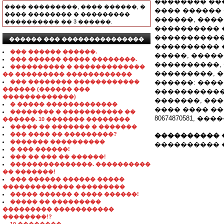
�������� ���
���� ���������, ���� ������, �
���� ������ 
���� �������� � ���������
������, ���
���������� �� 3 ������.
���������� 
�����������
������ ��� ���������������
���������� 
��� ������ ������.
�����, ����
��� ������ ����� ��������.
����������,
���������� � �������������
���������, 
�� ��������� ������������
��� �������� ������������
������: ����
������ (������ ���
�����������
�������������)
�������, ���
� ����� �������������
���� ���� �����
�������� � ����������� ��
80674870581, �
������. 10 ������� ��������
����� �� ������� � �������
��� ���� �� ���������?
���������� 
������� ����������
���������� ��
� ��� ������!
��� �� ��� �� ������!
���������������. ����������
�� �������!
��� ������ ������ �����
������������� ���������
����� ������ � ���� ������!
����� �� ���������
��������� �����������
��������!?