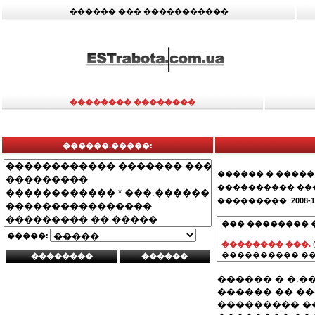
������ ��� �����������
�������� ��������
������.�����:
������ � ����
���������� ��
���������:
2008-1
��� �������� 
�����:
�������� ���.
���������� ��
������ � �.
������ �� �
��������� �