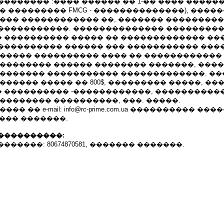
������� :���� ������ �� 1-�� ���� �����
� ��������� FMCG - ��������������), ����
���� ������������ ��, ������� ��������
�����������. �������������� ���������
 ���������� ����� �� ������������� ��
���������� ������ ��� ����������� ���
������ ���������� ���� �� ������������
 �������� ������ �������� �������, ���
�������� ����������� �������������. �
������ ����� �� 800$, ��������� �����, ���
 ���������� -������������, ����������
�������� ����������, ���. �����.
� �� e-mail: info@rc-prime.com.ua ���������� ���
������ �������.
����������:
�����: 80674870581, ������� �������.