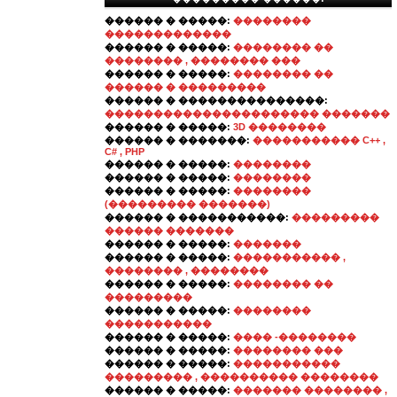
������ � �����:
��������
�������������
������ � �����:
�������� ��
�������� , �������� ���
������ � �����:
�������� ��
������ � ���������
������ � ���������������:
���������������������� �������
������ � �����:
3D ��������
������ � �������:
����������� C++ ,
C# , PHP
������ � �����:
��������
������ � �����:
��������
������ � �����:
��������
(��������� �������)
������ � �����������:
���������
������ �������
������ � �����:
�������
������ � �����:
����������� ,
�������� , ��������
������ � �����:
�������� ��
���������
������ � �����:
��������
�����������
������ � �����:
���� -��������
������ � �����:
�������� ���
������ � �����:
�����������
��������� , ���������� ��������
������ � �����:
������� �������� ,