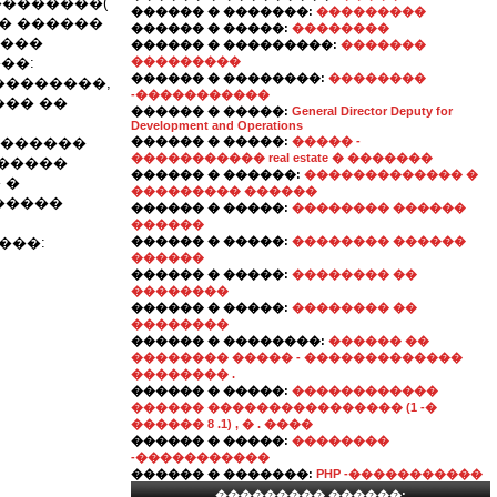
��������(
������ � �������:
���������
�� ������
������ � �����:
��������
����
������ � ���������:
�������
��:
���������
������ � ��������:
��������
��������,
-�����������
��� ��
������ � �����:
General Director Deputy for
Development and Operations
�������
������ � �����:
����� -
����������� real estate � �������
������
������ � ������:
������������� �
 �
��������� ������
�����
������ � �����:
�������� ������
������
����:
������ � �����:
�������� ������
������
������ � �����:
�������� ��
��������
������ � �����:
�������� ��
��������
������ � ��������:
������ ��
�������� ����� - �������������
�������� .
������ � �����:
������������
������ ���������������� (1 -�
������ 8 .1) , � . ����
������ � �����:
��������
-�����������
������ � �������:
PHP -�����������
��������� ������: