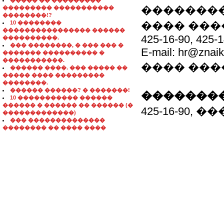
����� �� ���������
�������
��������� �����������
��������!?
10 ��������
���� ���
���������������� ������
425-16-90, 425-1
����������.
��� ��������, � ��� ��� �
E-mail: hr@znai
������� ���������� �
�����������.
���� ��
������ ����. ��� ����� ��
����� ���� ���������
��������.
������ ������? � �������!
��������
10 ����������� ������
������ � ������ �� ������ (�
425-16-90
�������������)
��� ��������������
�������� �� ���� ����