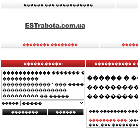
������ ��� �����������
�������� ��������
�����
������.�����:
����������� � 
������ � 
���������
���������
�����:
��� �������� ���
�������� ���.
(��
���, ��� ��������