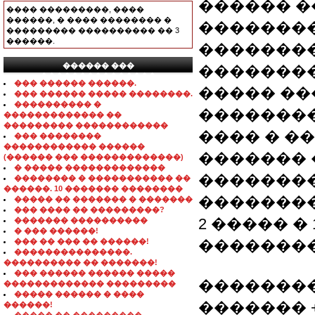
������ �
���� ���������, ����
������, � ���� �������� �
��������
��������� ���������� �� 3
������.
��������
������ ���
�������
���������������
��� ������ ������.
����� ��
��� ������ ����� ��������.
���������� �
��������
������������� ��
��������� ������������
���� � �
��� ��������
������������ ������
�������
(������ ��� �������������)
� ����� �������������
�������
�������� � ����������� ��
������. 10 ������� ��������
��������
����� �� ������� � �������
��� ���� �� ���������?
2 ����� � 
������� ����������
� ��� ������!
��� �� ��� �� ������!
�������� �
���������������.
���������� �� �������!
��� ������ ������ �����
�������� �
������������� ���������
����� ������ � ����
������� 
������!