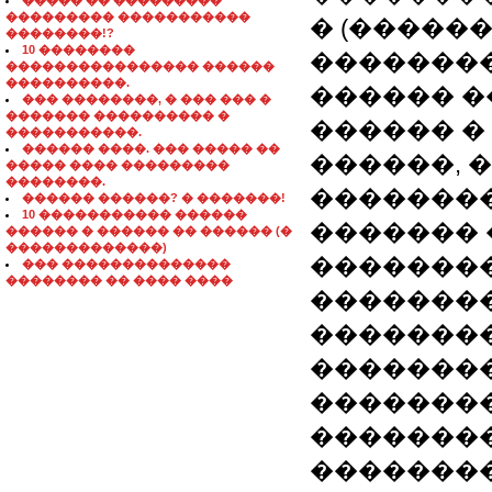
����� �� ���������
��������� �����������
� (�����
��������!?
10 ��������
��������
���������������� ������
����������.
������ �
��� ��������, � ��� ��� �
������� ���������� �
������ �
�����������.
������ ����. ��� ����� ��
������, 
����� ���� ���������
��������.
��������
������ ������? � �������!
10 ����������� ������
�������
������ � ������ �� ������ (�
�������������)
�������
��� ��������������
�������� �� ���� ����
��������
��������
��������
�������
��������
�������