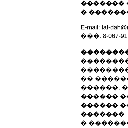
������� 
� ������
E-mail: laf-dah@
���. 8-067-9
��������
��������
�������
�� �����
������. 
������ �
������ �
�������.
� ������