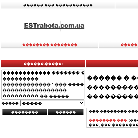
������ ��� �����������
�������� ��������
�����
������.�����:
������ � 
���������
���������
�����:
��� �������� ���
�������� ���.
(��
���, ��� ��������