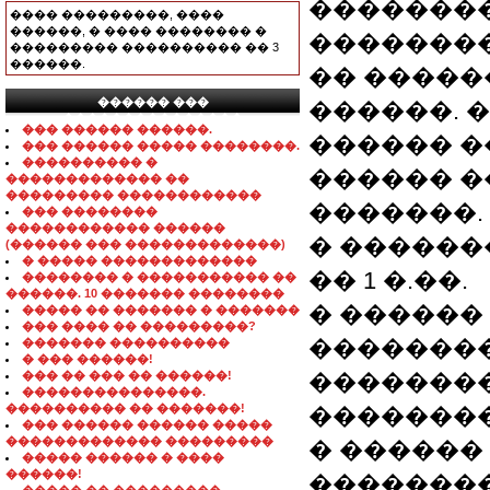
��������
���� ���������, ����
������, � ���� �������� �
�������
��������� ���������� �� 3
������.
�� �����
������ ���
������. 
���������������
��� ������ ������.
������ �
��� ������ ����� ��������.
���������� �
������ �
������������� ��
��������� ������������
�������.
��� ��������
������������ ������
� ������
(������ ��� �������������)
� ����� �������������
�� 1 �.��.
�������� � ����������� ��
������. 10 ������� ��������
� ������
����� �� ������� � �������
��� ���� �� ���������?
��������
������� ����������
� ��� ������!
��� �� ��� �� ������!
��������
���������������.
���������� �� �������!
�������
��� ������ ������ �����
������������� ���������
� ������
����� ������ � ����
������!
��������