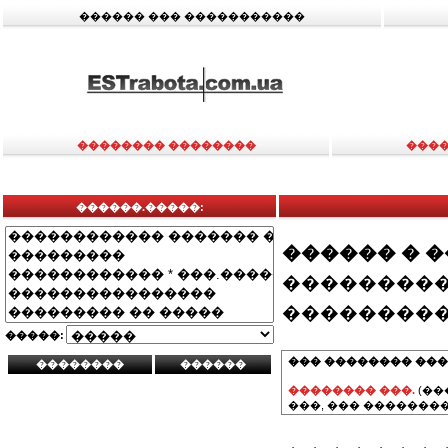
������ ��� �����������
�������� ��������
����
������.�����:
������ � 
���������
���������
�����:
��� �������� ���
�������� ���.
(��
���, ��� ��������