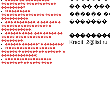
����� �� ���������
��������� �����������
�� �� ������
��������!?
10 ��������
������ �
���������������� ������
����������.
�������
��� ��������, � ��� ��� �
������� ���������� �
�����������.
������ ����. ��� ����� ��
��������
����� ���� ���������
��������.
Kredit_2@list.ru
������ ������? � �������!
10 ����������� ������
������ � ������ �� ������ (�
�������������)
��� ��������������
�������� �� ���� ����