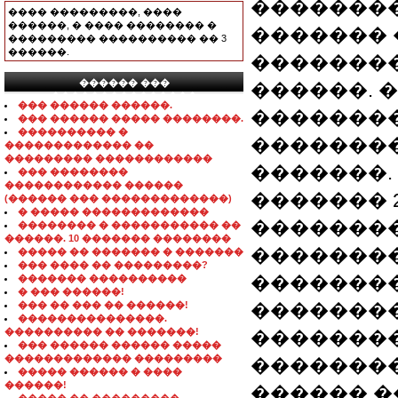
��������
���� ���������, ����
������, � ���� �������� �
������� �
��������� ���������� �� 3
������.
��������
������ ���
������. 
���������������
��� ������ ������.
�������
��� ������ ����� ��������.
���������� �
��������
������������� ��
��������� ������������
�������.
��� ��������
������������ ������
������� 
(������ ��� �������������)
� ����� �������������
��������
�������� � ����������� ��
������. 10 ������� ��������
�������
����� �� ������� � �������
��� ���� �� ���������?
��������
������� ����������
� ��� ������!
��� �� ��� �� ������!
�������
���������������.
���������� �� �������!
�������
��� ������ ������ �����
������������� ���������
��������
����� ������ � ����
������!
������ �