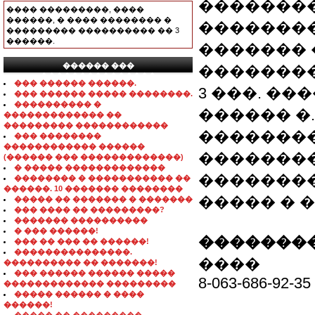
�������
���� ���������, ����
������, � ���� �������� �
��������
��������� ���������� �� 3
������.
������� 
������ ���
��������
���������������
��� ������ ������.
3 ���. �
��� ������ ����� ��������.
���������� �
������ �
������������� ��
��������� ������������
��������
��� ��������
������������ ������
��������
(������ ��� �������������)
� ����� �������������
�������
�������� � ����������� ��
������. 10 ������� ��������
����� � 
����� �� ������� � �������
��� ���� �� ���������?
������� ����������
� ��� ������!
��������
��� �� ��� �� ������!
���������������.
����
���������� �� �������!
��� ������ ������ �����
8-063-686-92-35
������������� ���������
����� ������ � ����
������!