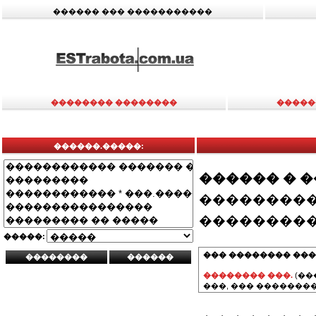
������ ��� �����������
�������� ��������
�����
������.�����:
������ � 
���������
���������
�����:
��� �������� ���
�������� ���.
(��
���, ��� ��������