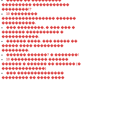
����� �� ���������
��������� �����������
��������!?
10 ��������
���������������� ������
����������.
��� ��������, � ��� ��� �
������� ���������� �
�����������.
������ ����. ��� ����� ��
����� ���� ���������
��������.
������ ������? � �������!
10 ����������� ������
������ � ������ �� ������ (�
�������������)
��� ��������������
�������� �� ���� ����