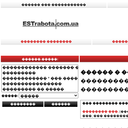
������ ��� �����������
�������� ��������
�����
������.�����:
������ � 
���������
���������
�����:
��� �������� ���
�������� ���.
(��
���, ��� ��������