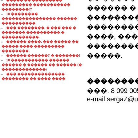
����� �� ���������
��������� �����������
������ �
��������!?
10 ��������
��������
���������������� ������
����������.
��������
��� ��������, � ��� ��� �
������� ���������� �
����, ��
�����������.
������ ����. ��� ����� ��
��������
����� ���� ���������
��������.
�����.
������ ������? � �������!
10 ����������� ������
������ � ������ �� ������ (�
�������������)
��� ��������������
�������� �� ���� ����
��������
���. 8 099 0
e-mail:sergaZ@u