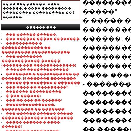
��������
���� ���������, ����
������, � ���� �������� �
�����"
��������� ���������� �� 3
������.
� ����� 
������ ���
�������
���������������
��� ������ ������.
������. 
��� ������ ����� ��������.
���������� �
��������
������������� ��
��������� ������������
�������
��� ��������
������������ ������
�������
(������ ��� �������������)
� ����� �������������
���� ���
�������� � ����������� ��
������. 10 ������� ��������
- ������
����� �� ������� � �������
��� ���� �� ���������?
��������
������� ����������
� ��� ������!
��� �� ��� �� ������!
��������
���������������.
���������� �� �������!
��������
��� ������ ������ �����
������������� ���������
�������
����� ������ � ����
������!
�� �����