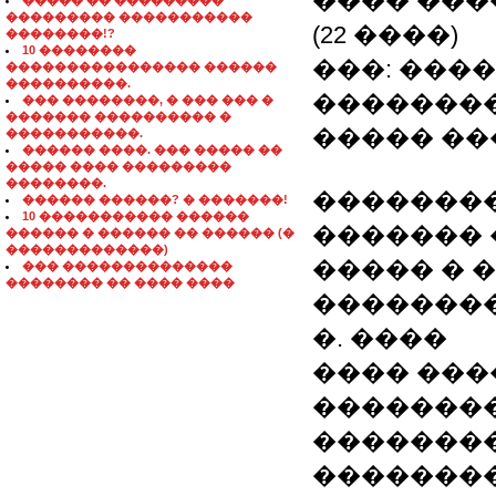
���� ����
����� �� ���������
��������� �����������
(22 ����)
��������!?
10 ��������
���: ���
���������������� ������
����������.
��������
��� ��������, � ��� ��� �
������� ���������� �
����� ��
�����������.
������ ����. ��� ����� ��
����� ���� ���������
��������.
�������
������ ������? � �������!
10 ����������� ������
������� 
������ � ������ �� ������ (�
�������������)
����� � 
��� ��������������
�������� �� ���� ����
��������
�. ����
���� ����
��������
�������
��������