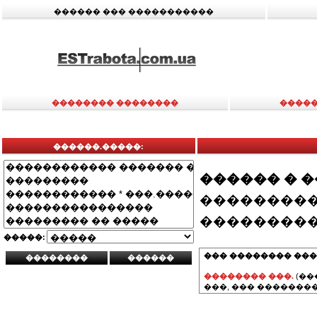
������ ��� �����������
�������� ��������
�����
������.�����:
������ � 
���������
���������
�����:
��� �������� ���
�������� ���.
(��
���, ��� ��������