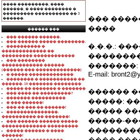
���� ���������, ����
������, � ���� �������� �
��������� ���������� �� 3
��� ����
������.
����
������ ���
���������������
��� ������ ������.
��� ������ ����� ��������.
�.�.�.: 
���������� �
������������� ��
�������
��������� ������������
��� ��������
�������: 809
������������ ������
(������ ��� �������������)
E-mail: bront2@
� ����� �������������
�������� � ����������� ��
������. 10 ������� ��������
����� �� ������� � �������
������ 
��� ���� �� ���������?
������� ����������
�����: �
� ��� ������!
��� �� ��� �� ������!
����� ��
���������������.
���������� �� �������!
�����-��
��� ������ ������ �����
������������� ���������
��������
����� ������ � ����
������!