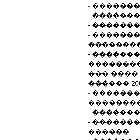
- ������
- ������
- ������
- ������
�������
- ������
�������
��� ����
������ 20
- ������
�������
- ������
- ������
������