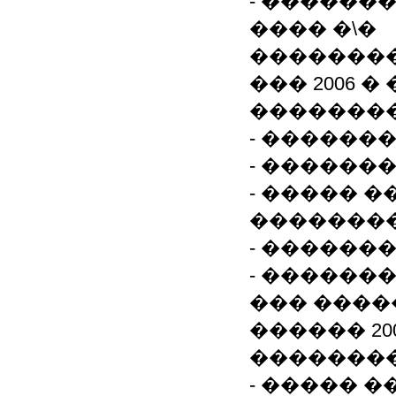
- ������
���� �\�
�������
��� 2006 �
�������
- ������
- ������
- ����� 
�������
- ������
- ������
��� ����
������ 200
�������
- ����� 