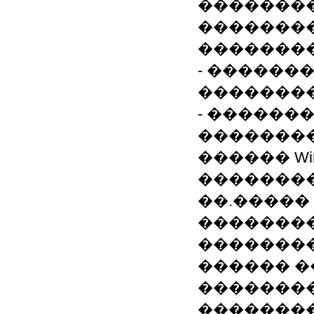
�������
��������
�������� 2
- ������
�������
- ������
��������
������ Windows
��������
��.�����
��������
��������
������ �
�������
�������