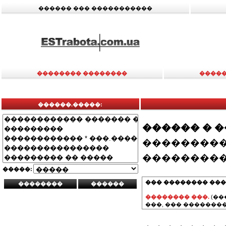
������ ��� �����������
�������� ��������
�����
������.�����:
������ � 
���������
���������
�����:
��� �������� ���
�������� ���.
(��
���, ��� ��������