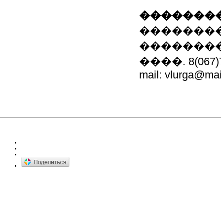
��������
��������
��������,
����. 8(067)7
mail: vlurga@mai