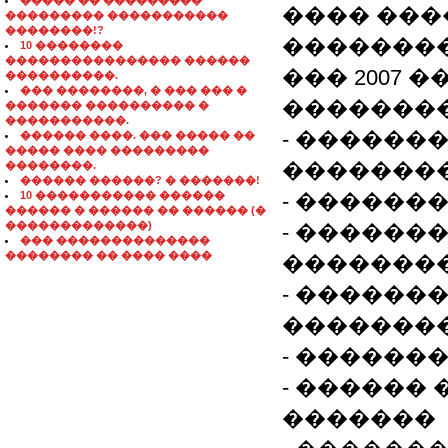
����� �� ���������
���� ���
��������� �����������
��������!?
�������
10 ��������
���������������� ������
��� 2007 
����������.
��� ��������, � ��� ��� �
��������
������� ���������� �
�����������.
- ������
������ ����. ��� ����� ��
����� ���� ���������
�������
��������.
������ ������? � �������!
10 ����������� ������
- ������
������ � ������ �� ������ (�
�������������)
- ������
��� ��������������
�������� �� ���� ����
�������
- ������
�������
- ������
- ������
�������