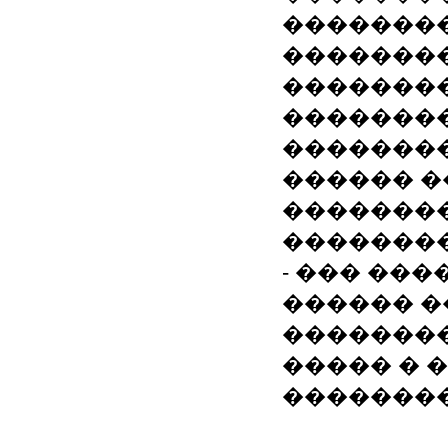
��������
��������
�������
�������
�������
������ �
�������
��������
- ��� ���
������ �
��������
����� � �
��������