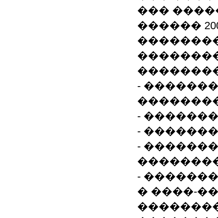
��� ����
������ 200
�������
�������
�������
- ������
��������
- ������
- ������
- ������
�������
- ������
� ����-�
��������