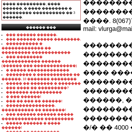
��������
���� ���������, ����
������, � ���� �������� �
��������,
��������� ���������� �� 3
������.
����. 8(067)7
mail: vlurga@mai
������ ���
���������������
��� ������ ������.
��� ������ ����� ��������.
��������
���������� �
������������� ��
��������� ������������
��������
��� ��������
������������ ������
�������
(������ ��� �������������)
� ����� �������������
���� ��
�������� � ����������� ��
������. 10 ������� ��������
��������
����� �� ������� � �������
��� ���� �� ���������?
�������
������� ����������
� ��� ������!
������, 
��� �� ��� �� ������!
���������������.
��������
���������� �� �������!
��� ������ ������ �����
��������
������������� ���������
����� ������ � ����
�/� �� 400
������!