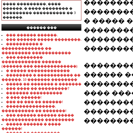
�������
���� ���������, ����
������, � ���� �������� �
�������
��������� ���������� �� 3
������.
� ����� 
������ ���
�������
���������������
��� ������ ������.
��������
��� ������ ����� ��������.
���������� �
��������
������������� ��
��������� ������������
��� ��������
������������ ������
��������
(������ ��� �������������)
� ����� �������������
������ �
�������� � ����������� ��
������. 10 ������� ��������
��������
����� �� ������� � �������
��� ���� �� ���������?
���� ���
������� ����������
� ��� ������!
��������
��� �� ��� �� ������!
���������������.
��������
���������� �� �������!
��� ������ ������ �����
�������
������������� ���������
����� ������ � ����
������!