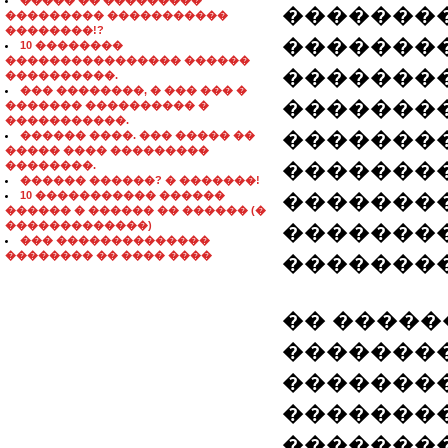
����� �� ���������
�������
��������� �����������
��������!?
�������
10 ��������
���������������� ������
�������
����������.
��� ��������, � ��� ��� �
��������
������� ���������� �
�����������.
��������
������ ����. ��� ����� ��
����� ���� ���������
�������
��������.
������ ������? � �������!
10 ����������� ������
��������
������ � ������ �� ������ (�
�������������)
�������
��� ��������������
�������� �� ���� ����
�������
�� �����
�������
�������
�������
��������