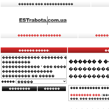
������ ��� �����������
�������� ��������
�����
������.�����:
�
������ � 
���������
���������
�����:
��� �������� ���
�������� ���.
(��
���, ��� ��������