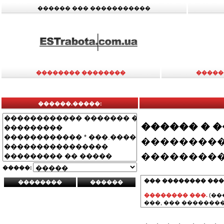
������ ��� �����������
�������� ��������
�����
������.�����:
������ � 
���������
���������
�����:
��� �������� ���
�������� ���.
(��
���, ��� ��������