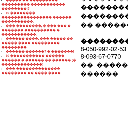
����� �� ���������
��������� �����������
��������
��������!?
10 ��������
��������
���������������� ������
����������.
�� �����
��� ��������, � ��� ��� �
������� ���������� �
�����������.
������ ����. ��� ����� ��
��������
����� ���� ���������
��������.
8-050-992-02-53
������ ������? � �������!
8-093-67-0770
10 ����������� ������
������ � ������ �� ������ (�
��. �����: g
�������������)
��� ��������������
������
�������� �� ���� ����