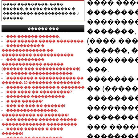
���� �����
���� ���������, ����
������, � ���� �������� �
�������
��������� ���������� �� 3
������.
��������
������ ���
�������,
���������������
��� ������ ������.
(����.��
��� ������ ����� ��������.
���������� �
������, 
������������� ��
��������� ������������
��������
��� ��������
������������ ������
���.
(������ ��� �������������)
� ����� �������������
������� 
�������� � ����������� ��
������. 10 ������� ��������
�� (�����
����� �� ������� � �������
��� ���� �� ���������?
��������
������� ����������
� ��� ������!
��� �� ��� �� ������!
�������
���������������.
���������� �� �������!
��������
��� ������ ������ �����
������������� ���������
��� ����
����� ������ � ����
������!
��������