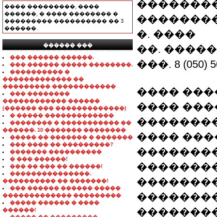
�������
���� ���������, ����
������, � ���� �������� �
�������
��������� ���������� �� 3
������.
�. ����
������ ���
��. ������
���������������
��� ������ ������.
���. 8 (050) 5
��� ������ ����� ��������.
���������� �
������������� ��
��������� ������������
���� �����
��� ��������
������������ ������
���� ���
(������ ��� �������������)
� ����� �������������
�������
�������� � ����������� ��
������. 10 ������� ��������
���� ����
����� �� ������� � �������
��� ���� �� ���������?
�������
������� ����������
� ��� ������!
�������
��� �� ��� �� ������!
���������������.
�������
���������� �� �������!
��� ������ ������ �����
�������
������������� ���������
����� ������ � ����
�������
������!