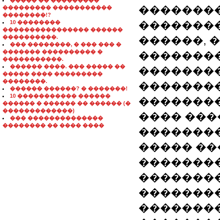
����� �� ���������
��������
��������� �����������
��������!?
10 ��������
��������
���������������� ������
����������.
������, 
��� ��������, � ��� ��� �
������� ���������� �
��������
�����������.
������ ����. ��� ����� ��
��������
����� ���� ���������
��������.
��������
������ ������? � �������!
10 ����������� ������
�������
������ � ������ �� ������ (�
�������������)
���� ���
��� ��������������
�������� �� ���� ����
��������
����� ��
�������
���������� -
�������
��������