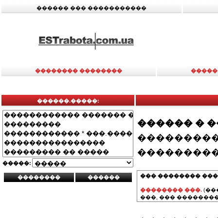
������ ��� �����������
�������� ��������
�����
������.�����:
������ � 
���������
���������
�����:
��� �������� ���
�������� ���.
(��
���, ��� ��������