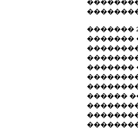
�������
��������
������� 2
�������
��������
��������
������� 
�������
��������
������ �
��������
��������
��������