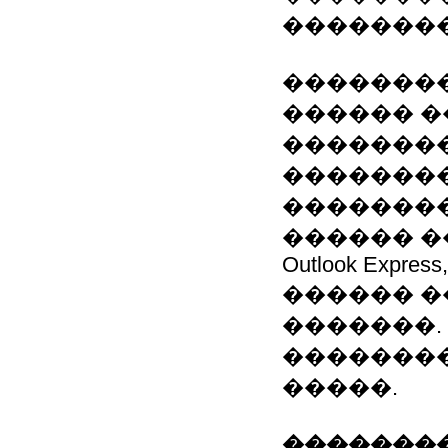
�������
��������
������ �
��������
��������
��������
������ ��: Mi
Outlook Express,
������ �
�������.
��������
�����.
��������