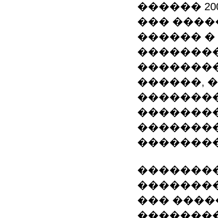
������ 200
��� ����
������ �
��������
��������
������, 
��������
��������
�������
�������
���������
�������
��� ����
��������