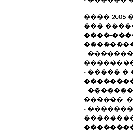
���� 2005 
��� ����
����-��
�������
- ������
�������
- ����� 
��������
- ������
������, 
- ������
��������
��������