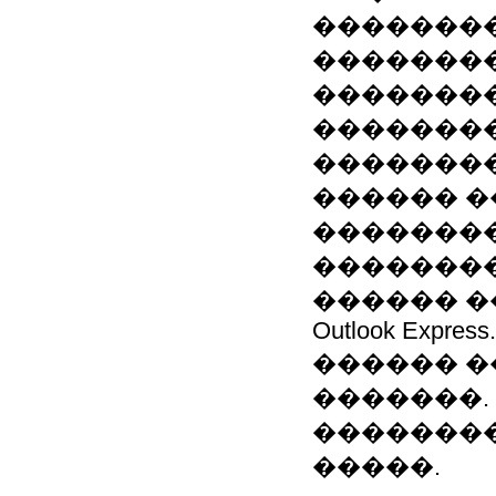
�������
�������
��������
��������
��������
������ �
��������
��������
������ ��: Mi�
Outlook Express.
������ �
�������.
��������
�����.