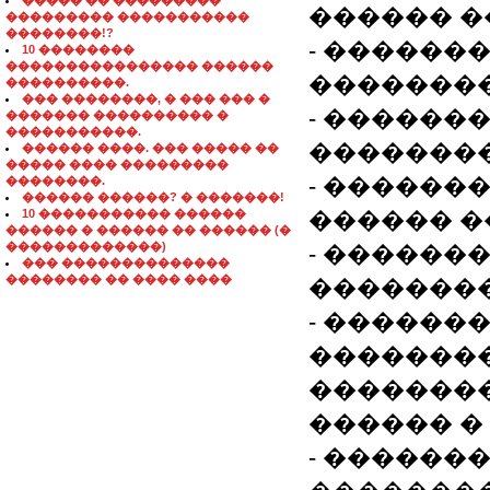
����� �� ���������
������ �
��������� �����������
��������!?
- �������
10 ��������
���������������� ������
��������
����������.
��� ��������, � ��� ��� �
- ������
������� ���������� �
�����������.
��������
������ ����. ��� ����� ��
����� ���� ���������
- ������
��������.
������ ������? � �������!
10 ����������� ������
������ �
������ � ������ �� ������ (�
�������������)
- ������
��� ��������������
�������� �� ���� ����
��������
- ������
�������
��������
������ �
- ������