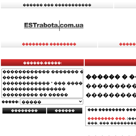
������ ��� �����������
�������� ��������
�����
������.�����:
������ � 
���������
���������
�����:
��� �������� ���
�������� ���.
(��
���, ��� ��������