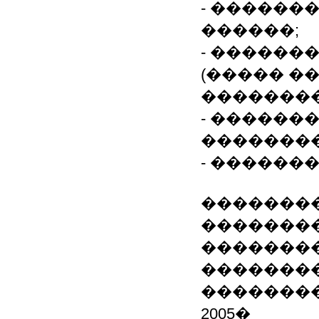
- ������
������;
- ������
(����� �
��������
- ������
��������
- ������
����������
�������
�������
��������
�������
2005�