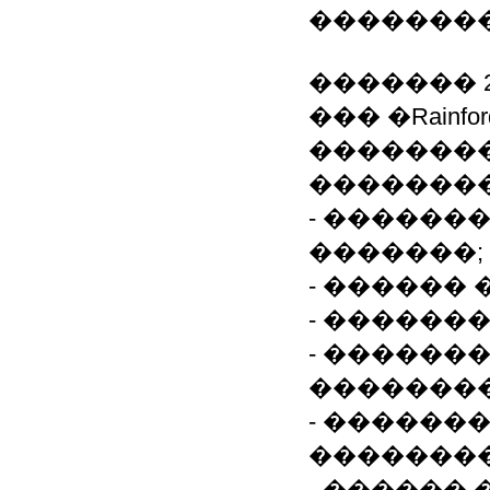
�������
������� 2
��� �Rainfo
�������
�������
- ������
�������;
- ������
- ������
- ������
��������
- ������
��������
- ������