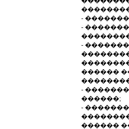
��������
��������
- ������
- �������
��������
- ������
��������
��������
������ �
��������
- ������
������;
- ������
�������
������ �