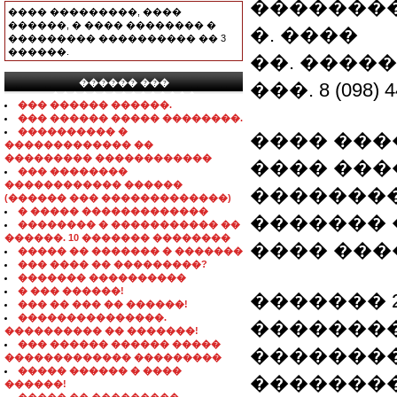
�������
���� ���������, ����
������, � ���� �������� �
�. ����
��������� ���������� �� 3
������.
��. ������,
������ ���
���. 8 (098) 4
���������������
��� ������ ������.
��� ������ ����� ��������.
���������� �
���� �����
������������� ��
��������� ������������
���� ���
��� ��������
������������ ������
��������
(������ ��� �������������)
� ����� �������������
�������
�������� � ����������� ��
������. 10 ������� ��������
���� ���
����� �� ������� � �������
��� ���� �� ���������?
������� ����������
� ��� ������!
������� 
��� �� ��� �� ������!
���������������.
���������� �� �������!
��� ������ ������ �����
��������
������������� ���������
����� ������ � ����
�������
������!