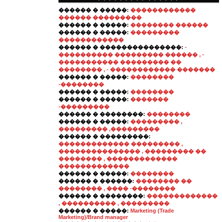
������ � �����:
������������
������ ���������
������ � �����:
�������� ������
������ � �����:
���������
������������
������ � ���������������:
-
���������� ��������� ������ , -
����������� ��������� ��
�������� , - ������������ �������
������ � �����:
��������
-��������
������ � �����:
��������
������ � �����:
�������
-���������
������ � ��������:
��������
������ � �����:
��������� ,
��������� ,���������
������ � ���������:
������������� ��������� ,
��������������� , ��������� ��
�������� , �������������
�������������
������ � �����:
��������
������ � ������:
�������� ��
�������� , ���� -��������
������ � ��������:
�������������
, ���������� , ���������
������ � �����:
Marketing (Trade
Marketing)/Brand manager