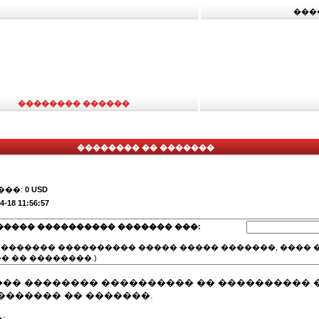
���
�������� ������
�������� �� �������
���:
0 USD
4-18 11:56:57
����� ���������� ������� ���:
(������� ���������� ����� ����� �������, ���� �
� �� ��������.)
�� �������� ���������� �� ���������� 
������� �� �������.
: