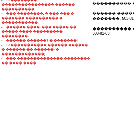
10 ��������
���������� 
���������������� ������
����������.
������ ��������
��� ��������, � ��� ��� �
������� ���������� �
�������: 503-81-
�����������.
������ ����. ��� ����� ��
���������� 
����� ���� ���������
503-81-63
��������.
������ ������? � �������!
10 ����������� ������ ������
� ������ �� ������ (�
�������������)
��� �������������� ��������
�� ���� ����