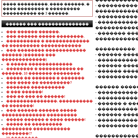
���� ���������, ���� ������, �
- ���������
���� �������� � ���������
�����������
���������� �� 3 ������.
- ���������
- ����������
������ ��� ���������������
�����������
��� ������ ������.
- ������� ��
��� ������ ����� ��������.
�����������
���������� � �������������
�� ��������� ������������
����������:
��� �������� ������������
- ������ ���
������ (������ ���
�������������)
- ���������
� ����� �������������
- ������ ������
�������� � ����������� ��
- ������ ���
������. 10 ������� ��������
- ����������
����� �� ������� � �������
��� ���� �� ���������?
������ ����
������� ����������
� ��� ������!
- ����������
��� �� ��� �� ������!
- ���������
���������������. ����������
- ������ � �
�� �������!
- ���������
��� ������ ������ �����
- ������ ���
������������� ���������
����� ������ � ���� ������!
- ����������
����� �� ���������
- ���������
��������� �����������
��������!?
������������