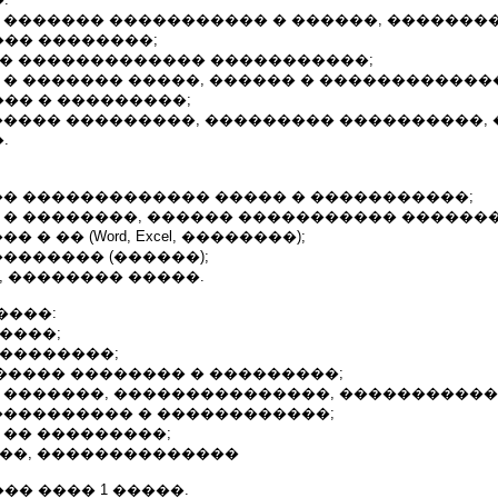
� ������� ����������� � ������, �������
�� ��������;
�� ������������� �����������;
 � ������� �����, ������ � ������������
�� � ���������;
����� ���������, ��������� ����������, 
.
�� ������������� ����� � �����������;
� � ��������, ������ ����������� ������
 � �� (Word, Excel, ��������);
�������� (������);
, �������� �����.
����:
����;
���������;
������ �������� � ���������;
� �������, ���������������, �����������
���������� � ������������;
 �� ���������;
���, ��������������
� ���� 1 �����.