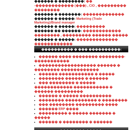
������ � ��������:
��
-������������ (���) , CIO , ���������
��������
������ � �������:
�������������
������ � �����:
Marketing (Trade
Marketing)/Brand manager
������ � �����:
���������
������ �� ������:
������������
�������� , ��������� ������ �����
������ � �����:
�������������
������������
���������� � ��� ����������:
������ ���� �������� ��������-
�����������
������������������ ������ �
�������� ������������
������ ����������� � �����
�������� ������ � ������
��� �������� � �����
������������ ����������� �
������ ���������
������ � ����� ����������
�������� ���������� � ��������
��� �������� ��������� ����
������ ERP ����
��������� � ����� ������� �
�����
������ � �������� � ������