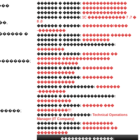
������ � �����:
�������������
���
������ � �����:
�������������
������ � �����:
�������������
������ � �����:
1C ����������� 7 .7 �
8 .0
��,
������ � �����:
���������/����
-��������
������ �
������ � �����:
�������� ������
������ � �����:
��������
������ � ���������������:
��������
������ � �����:
�������� ��
������� ��������������
��������;
������������
������ � �����:
���������
�����������
������ � �����:
���������
�����������
������ � ���������:
�������
-��������
������ � ���������������:
����������
������ � �����:
������ ���
�����;
���������!!!
������ � ��������:
Technical Operations
Manager (IT Company)
������ � �����:
���������
������ � �����:
�������� ��
���������
��������� ������: