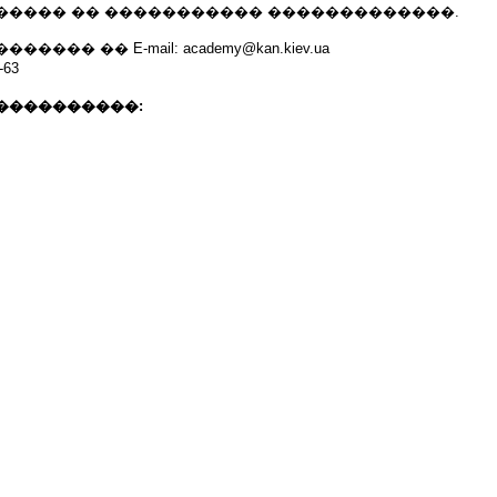
����� �� ����������� �������������.
��� �� E-mail: academy@kan.kiev.ua
63
����������: