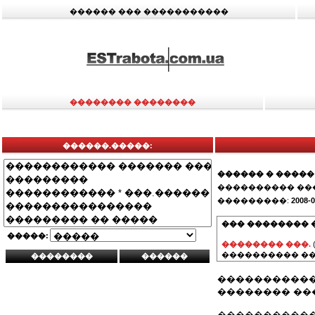
������ ��� �����������
�������� ��������
������.�����:
������ � �����
���������� ��
���������:
2008-0
��� �������� 
�����:
�������� ���.
���������� ��
�����������
�������� ��
�����������