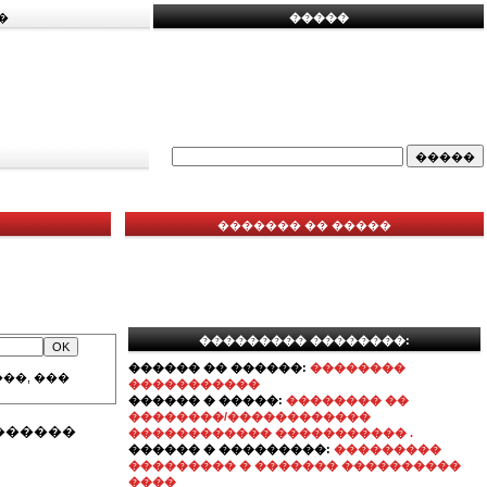
�
�����
������� �� �����
��������� ��������:
������ �� ������:
��������
��, ���
�����������
������ � �����:
�������� ��
��������/������������
������
������������ ����������� .
������ � ���������:
���������
��������� � ������� ����������
����