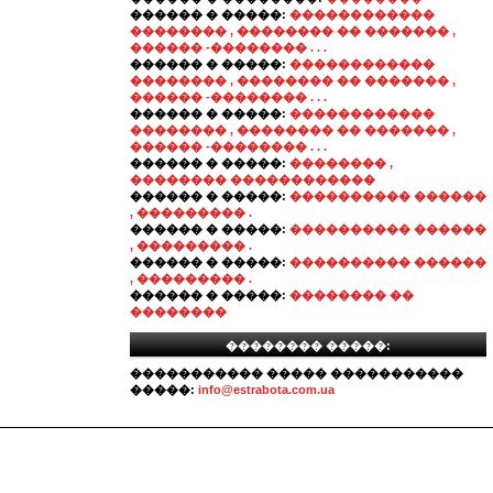
������ � �����:
������������
�������� , �������� �� ������� ,
������ -�������� . . .
������ � �����:
������������
�������� , �������� �� ������� ,
������ -�������� . . .
������ � �����:
������������
�������� , �������� �� ������� ,
������ -�������� . . .
������ � �����:
�������� ,
�������� ������������
������ � �����:
���������� ������
, ��������� .
������ � �����:
���������� ������
, ��������� .
������ � �����:
���������� ������
, ��������� .
������ � �����:
�������� ��
��������
�������� �����:
����������� ����� �����������
�����:
info@estrabota.com.ua