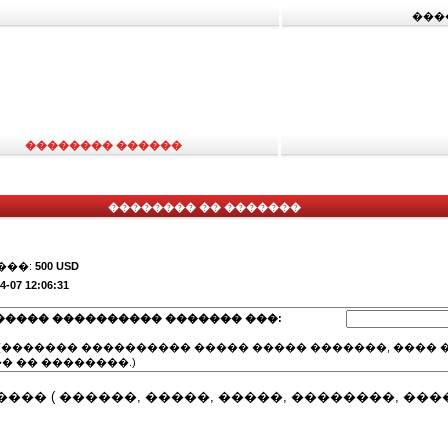
���
�������� ������
�������� �� �������
���:
500 USD
4-07 12:06:31
����� ���������� ������� ���:
(������� ���������� ����� ����� �������, ���� �
� �� ��������.)
��� ( ������, �����, �����, ��������, ���