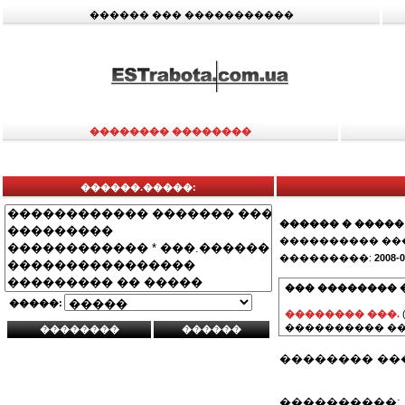
������ ��� �����������
�������� ��������
������.�����:
������ � �����
���������� ��
���������:
2008-0
��� �������� 
�����:
�������� ���.
���������� ��
�������� ���
����������: