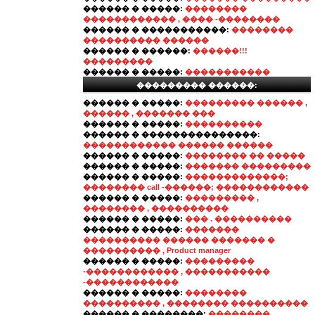
������ � �����:
��������
������������ , ���� -��������
������ � �����������:
��������
���������� ������
������ � ������:
������!!!
���������
������ � �����:
�����������
��������� ������:
������ � �����:
��������� ������ ,
������ , ������� ���
������ � �����:
����������
������ � ���������������:
������������ ������ ������
������ � �����:
�������� �� �����
������ � �����:
������� ���������
������ � �����:
�������������;
�������� call -������; ������������
������ � �����:
��������� ,
�������� , ����������
������ � �����:
��� . ����������
������ � �����:
�������
���������� ������ ������� �
���������� , Product manager
������ � �����:
���������
-������������ , �����������
-������������
������ � �����:
��������
���������� , �������� ����������
������ � ��������:
��������