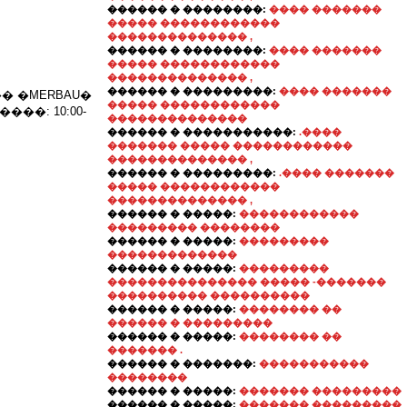
������ � ��������:
���� �������
����� ������������
�������������� ,
������ � ��������:
���� �������
����� ������������
�������������� ,
������ � ���������:
���� �������
� �MERBAU�
����� ������������
�: 10:00-
��������������
������ � �����������:
.����
������� ����� ������������
�������������� ,
������ � ���������:
.���� �������
����� ������������
�������������� ,
������ � �����:
������������
��������� ��������
������ � �����:
���������
�������������
������ � �����:
���������
��������������� ����� -�������
���������� ����������
������ � �����:
�������� ��
������ � ���������
������ � �����:
�������� ��
������� .
������ � �������:
�����������
��������
������ � �����:
������� ���������
������ � �����:
������� ���������