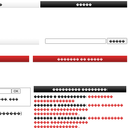
�
�����
������� �� �����
��������� ��������:
������ � ���������:
��������
��, ���
�������������
������ � ���������:
���� �������
����� ������������
������)
�������������� ,
������ � ���������:
���� �������
����� ������������
�������������� ,