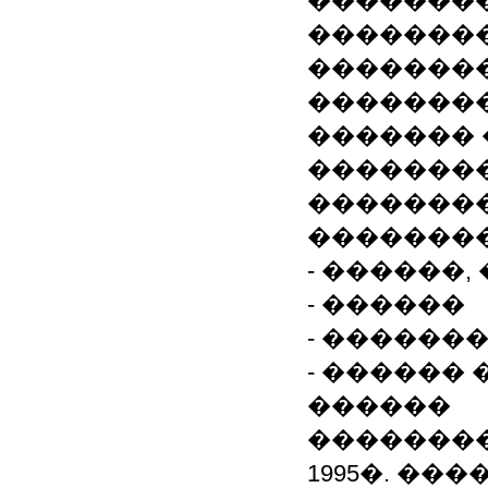
��������
�������
��������
�������
������� 
��������
��������
�������
- ������
- ������
- ������
- ������ 
������
��������
1995�. �