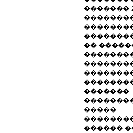
������� 20
��������
�������
�������
�� �����
��������
��������
�������
��������
�������
�������
�����
��������
������ 