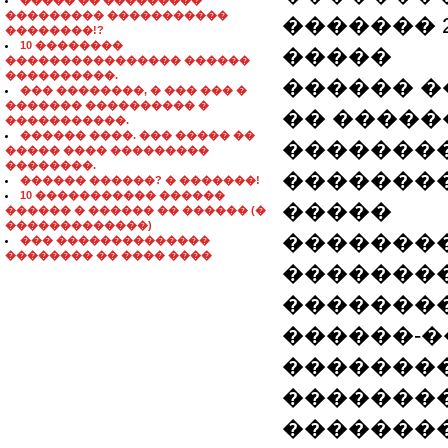
����� �� ���������
��������� �����������
������� 2
��������!?
10 ��������
�����
���������������� ������
����������.
������ �
��� ��������, � ��� ��� �
������� ���������� �
�� �����
�����������.
������ ����. ��� ����� ��
��������
����� ���� ���������
��������.
�������
������ ������? � �������!
10 ����������� ������
�����
������ � ������ �� ������ (�
�������������)
��������
��� ��������������
�������� �� ���� ����
�������
��������
������-�
��������
��������
�������