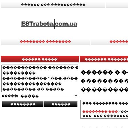
������ ��� �����������
�������� ��������
������
������.�����:
������� ���������
������ � 
���������
���������
�����:
��� �������� ���
�������� ���.
(��
���, ��� ��������