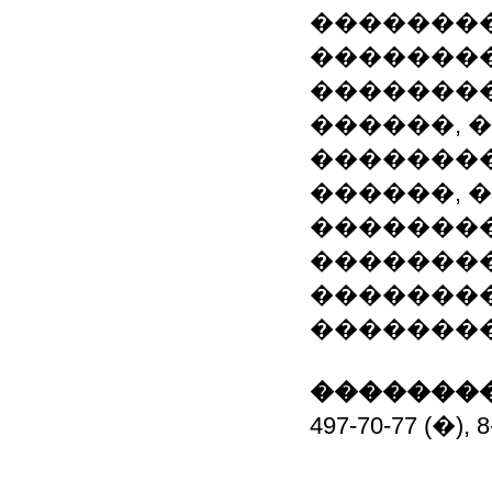
��������
��������
��������
������, 
��������
������, 
��������
��������
�������
��������
��������
497-70-77 (�), 