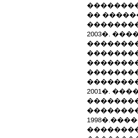
��������
�� �����
�������
2003�. ��
�������
��������
��������
�������
�������
2001�. �
��������
��������
1998�.��
��������