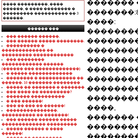
������� 
���� ���������, ����
������, � ���� �������� �
�������:8 (04
��������� ���������� �� 3
������.
����:
������ ���
��������
���������������
��� ������ ������.
��������
��� ������ ����� ��������.
���������� �
����������,
������������� ��
��������� ������������
��������
��� ��������
������������ ������
�������
(������ ��� �������������)
� ����� �������������
��������
�������� � ����������� ��
������. 10 ������� ��������
��������
����� �� ������� � �������
��� ���� �� ���������?
�������
������� ����������
� ��� ������!
��� �� ��� �� ������!
����,
���������������.
���������� �� �������!
������� 
��� ������ ������ �����
������������� ���������
��������
����� ������ � ����
������!
��������