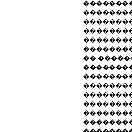
�������
�������
��������
�������
�������
�������
�� �����
�������
�������
��������
�������
�������
�������
�������
�������