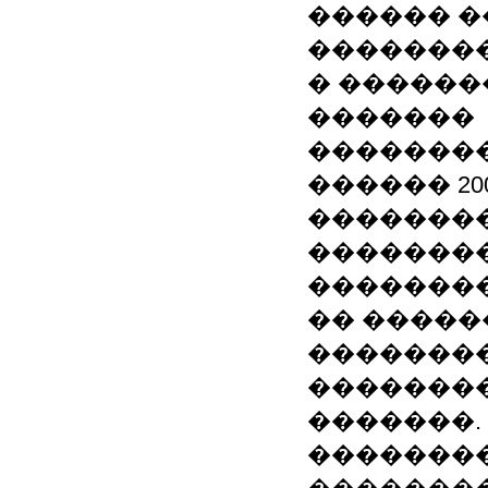
������ �
�������
� ������
�������
��������
������ 2004
��������
��������
��������
�� �����
��������
��������
�������.
��������