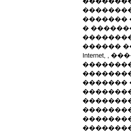
�������
�������
�������
� ������
��������
������ ��: Wi
Internet, ,
�������
��������
������� 
�������
��������
�������
�������
�������