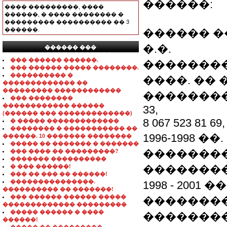
������:
���� ���������, ����
������, � ���� �������� �
��������� ���������� �� 3
������.
������ ��
�.�.
������ ���
���������������
��� ������ ������.
��������
��� ������ ����� ��������.
���������� �
����. �� �
������������� ��
��������� ������������
�����������
��� ��������
������������ ������
33,
(������ ��� �������������)
8 067 523 81 69,
� ����� �������������
�������� � ����������� ��
1996-1998 
������. 10 ������� ��������
����� �� ������� � �������
�������
��� ���� �� ���������?
������� ����������
� ��� ������!
��������
��� �� ��� �� ������!
���������������.
1998 - 200
���������� �� �������!
��� ������ ������ �����
��������
������������� ���������
����� ������ � ����
��������
������!