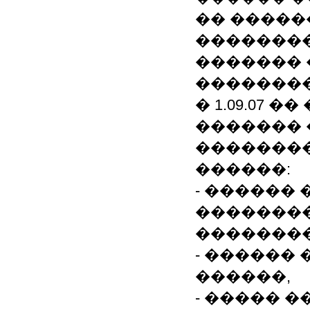
�� �����
�������
�������
��������
� 1.09.07
�������
��������
������:
- ������
�������
��������
- ������
������,
- ����� �