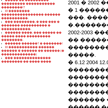
����� �� ���������
2001 � 20
��������� �����������
��������!?
� 1 ����
10 ��������
���������������� ������
���. ����
����������.
��� ��������, � ��� ��� �
�.������
������� ���������� �
�����������.
2002-2003
������ ����. ��� ����� ��
����� ���� ���������
�� �����
��������.
������ ������? � �������!
��������
10 ����������� ������
������ � ������ �� ������ (�
�����.
�������������)
��� ��������������
� 6.12 2004 
�������� �� ���� ����
��������
�������
��������
��������
������� 
������ �