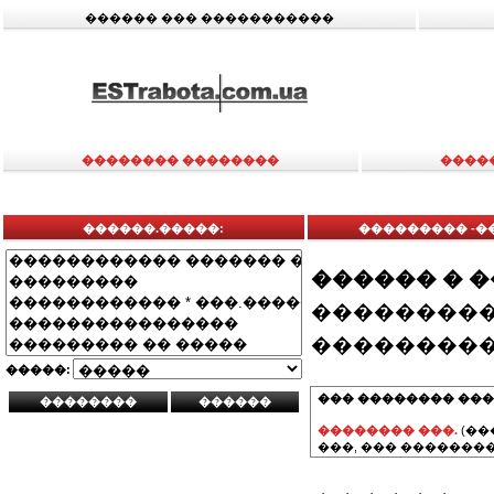
������ ��� �����������
�������� ��������
����
������.�����:
��������� -�
������ � 
���������
���������
�����:
��� �������� ���
�������� ���.
(��
���, ��� ��������