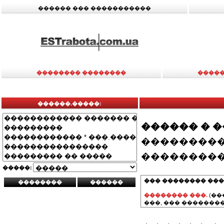
������ ��� �����������
�������� ��������
�����
������.�����:
������ � 
���������
���������
�����:
��� �������� ���
�������� ���.
(��
���, ��� ��������