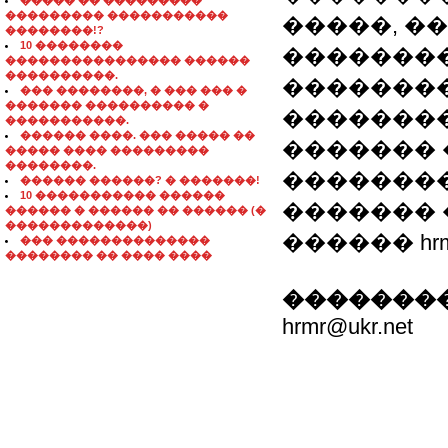
����� �� ���������
��������� �����������
�����, �
��������!?
10 ��������
���������
���������������� ������
����������.
��������
��� ��������, � ��� ��� �
������� ���������� �
��������
�����������.
������ ����. ��� ����� ��
������� �
����� ���� ���������
��������.
���������
������ ������? � �������!
10 ����������� ������
������� 
������ � ������ �� ������ (�
�������������)
������ hrmr
��� ��������������
�������� �� ���� ����
��������
hrmr@ukr.net