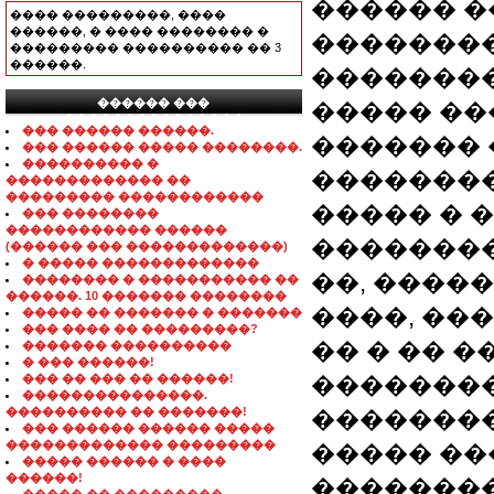
������ �
���� ���������, ����
������, � ���� �������� �
�������
��������� ���������� �� 3
������.
��������
������ ���
����� ��
���������������
��� ������ ������.
������� 
��� ������ ����� ��������.
���������� �
��������
������������� ��
��������� ������������
����� � 
��� ��������
������������ ������
��������
(������ ��� �������������)
� ����� �������������
��, �����
�������� � ����������� ��
������. 10 ������� ��������
����, ��
����� �� ������� � �������
��� ���� �� ���������?
�� � �� 
������� ����������
� ��� ������!
��� �� ��� �� ������!
��������
���������������.
���������� �� �������!
�������
��� ������ ������ �����
������������� ���������
����� ��
����� ������ � ����
������!
��������