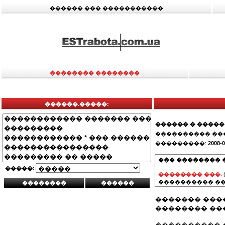
������ ��� �����������
�������� ��������
������.�����:
������ � �����
���������� ��
���������:
2008-0
��� �������� 
�����:
�������� ���.
���������� ��
������� ���
�������� ���
���������� 