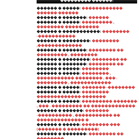
��������� ������:
������ � �����:
������������
������ ������
������ � �������:
������
������ � �����:
��������� ,
�������� ����������
������ � �����������:
��������
-�����������
������ � ��������:
��������
,�������������
������ � �������:
�������� ��
��������� , ��������
������ � ��������:
�������� ��
������ � �������:
�������� ��
������ � �����:
��������
������ � �����:
�������� ,
����������� �������� , ��� .
��������� , ������������
������ � �����:
������� -��������
������ � �����:
��������
������������� �������
������ � �����:
��������� �������
, ��� . ��������� �� �������������
������ � ������:
�������
-���������� , ����������� ��
�������������� �
������ � �����:
�������� ���
(������� � ���������)
������ � �������:
�������� ��
��������