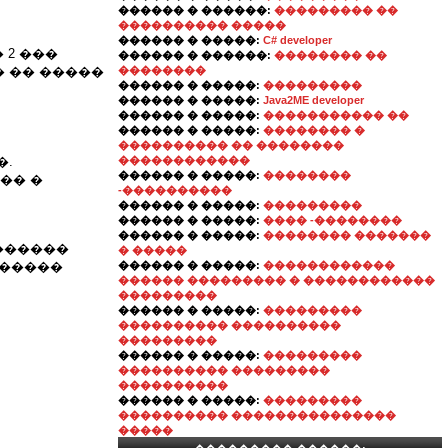
������ � ������:
��������� ��
���������� �����
������ � �����:
C# developer
 2 ���
������ � ������:
�������� ��
 �� �����
��������
������ � �����:
���������
������ � �����:
Java2ME developer
������ � �����:
����������� ��
������ � �����:
�������� �
���������� �� ��������
�.
������������
������ � �����:
��������
�� �
-����������
������ � �����:
���������
������ � �����:
���� -��������
������ � �����:
�������� �������
������
� �����
������
������ � �����:
������������
������ ��������� � ������������
���������
������ � �����:
���������
���������� ����������
���������
������ � �����:
���������
���������� ���������
����������
������ � �����:
���������
���������� ���������������
�����