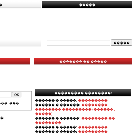
�
�����
������� �� �����
��������� ��������:
������ � �����:
���������
��, ���
������ � ������:
��������
�������� ��������� (������ ,
�����)
��
������ � ������:
�������� ��
��������
������ � �����:
���������
������ � �����:
���������