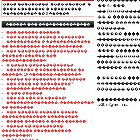
���� ���������, ���� ������, �
-�� 45 ���
���� �������� � ���������
-�� (�������
���������� �� 3 ������.
-�� � ������
-���� �����
������ ��� ���������������
�������
��� ������ ������.
-������ ����
��� ������ ����� ��������.
-�����������
���������� � �������������
�����������
�� ��������� ������������
-���� �����
��� �������� ������������
������ (������ ���
-���� �����
�������������)
�����������
� ����� �������������
-������ ����
�������� � ����������� ��
������. 10 ������� ��������
� ������ ��
����� �� ������� � �������
����������� �
��� ���� �� ���������?
������� ����������
�������-���
� ��� ������!
��� �� ��� �� ������!
���������� 
���������������. ����������
cv3075@meta.ua
�� �������!
��� ������ ������ �����
������������� ���������
����� ������ � ���� ������!
����� �� ���������
��������� �����������
��������!?