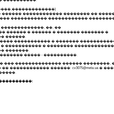
����,�������������)
� ������ ������������ �������� �� �����
���� ����������� ������������ ��������
 �������������, ��, ��
� ������ � ������ � ������� ������� �
� ������.
����� ����������� � ������� ����������
� � ����������� � �������� ������������
� �������.
������� ����� - ����������.
�� ��� �������������� ������ ��������, 
� ������������ ������: cv3075@meta.ua � ��
�����.
����������: