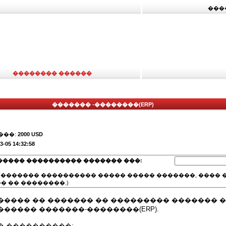
���
�������� ������
������� -��������(ERP)
���:
2000 USD
3-05 14:32:58
����� ���������� ������� ���:
(������� ���������� ����� ����� �������, ���� �
� �� ��������.)
����� �� ������� �� ��������� ������� 
����� �������-��������(ERP).
� ����������: