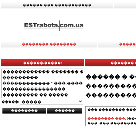
������ ��� �����������
�������� ��������
�����
������.�����:
������� 
������ � 
���������
���������
�����:
��� �������� ���
�������� ���.
(��
���, ��� ��������