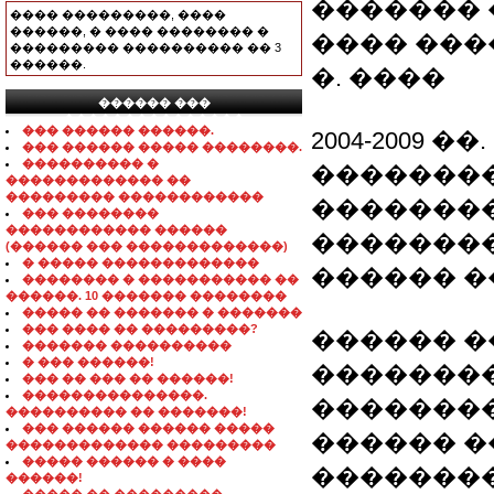
������� 
���� ���������, ����
������, � ���� �������� �
���� �����
��������� ���������� �� 3
������.
�. ����
������ ���
���������������
��� ������ ������.
2004-2009 ��.
��� ������ ����� ��������.
���������� �
�������
������������� ��
��������� ������������
�������
��� ��������
������������ ������
�������
(������ ��� �������������)
� ����� �������������
������ �
�������� � ����������� ��
������. 10 ������� ��������
����� �� ������� � �������
��� ���� �� ���������?
������ �
������� ����������
� ��� ������!
��������
��� �� ��� �� ������!
���������������.
�������
���������� �� �������!
��� ������ ������ �����
������ �
������������� ���������
����� ������ � ����
�������
������!