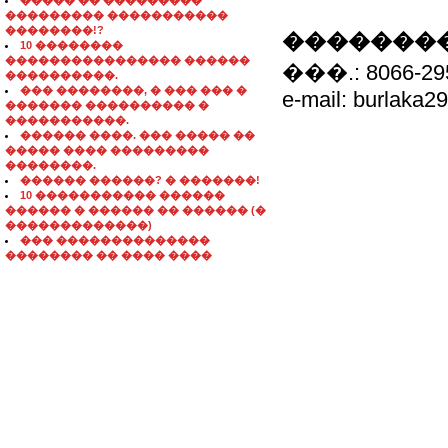
����� �� ���������
��������� �����������
��������!?
��������
10 ��������
���������������� ������
���.: 8066-295
����������.
��� ��������, � ��� ��� �
e-mail: burlaka
������� ���������� �
�����������.
������ ����. ��� ����� ��
����� ���� ���������
��������.
������ ������? � �������!
10 ����������� ������
������ � ������ �� ������ (�
�������������)
��� ��������������
�������� �� ���� ����