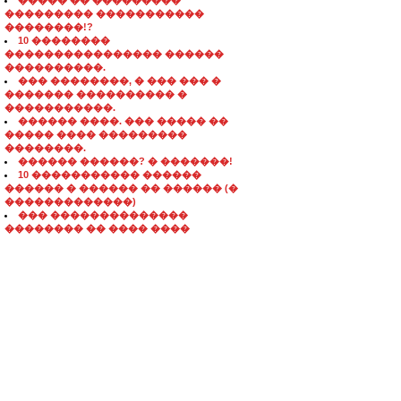
����� �� ���������
��������� �����������
��������!?
10 ��������
���������������� ������
����������.
��� ��������, � ��� ��� �
������� ���������� �
�����������.
������ ����. ��� ����� ��
����� ���� ���������
��������.
������ ������? � �������!
10 ����������� ������
������ � ������ �� ������ (�
�������������)
��� ��������������
�������� �� ���� ����