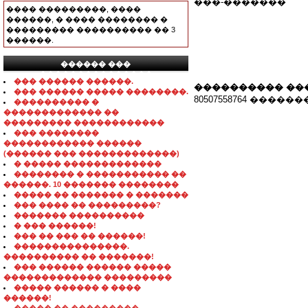
���-�������
���� ���������, ����
������, � ���� �������� �
��������� ���������� �� 3
������.
������ ���
���������������
��� ������ ������.
���������� ��
��� ������ ����� ��������.
80507558764 �����
���������� �
������������� ��
��������� ������������
��� ��������
������������ ������
(������ ��� �������������)
� ����� �������������
�������� � ����������� ��
������. 10 ������� ��������
����� �� ������� � �������
��� ���� �� ���������?
������� ����������
� ��� ������!
��� �� ��� �� ������!
���������������.
���������� �� �������!
��� ������ ������ �����
������������� ���������
����� ������ � ����
������!