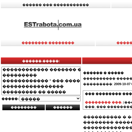
������ ��� �����������
�������� ��������
�����
������.�����:
������ � �����
���������� �����
���������:
2009-10-07 
��� �������� ���
�����:
�������� ���.
(��
���, ��� ��������
���������� � �
�������� ����
�������������,