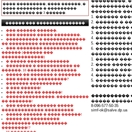
���������, 
���� ���������, ���� ������, �
�����������
���� �������� � ���������
�������� ��
���������� �� 3 ������.
1. ������ �
2. ������ � 
������ ��� ���������������
���������� 
��� ������ ������.
3. ��������
��� ������ ����� ��������.
4. �������� 
���������� � �������������
5. ���������
�� ��������� ������������
��� �������� ������������
6. ���������
������ (������ ���
���������� 
�������������)
1. ������ ��
� ����� �������������
2. ���� ����
�������� � ����������� ��
3. ������ �
������. 10 ������� ��������
����� �� ������� � �������
4. ��������
��� ���� �� ���������?
5. ��������
������� ����������
������� ���
� ��� ������!
��� �� ��� �� ������!
���������� 
���������������. ����������
����� �����
�� �������!
8-096-577-50-35
��� ������ ������ �����
simf-ok@salve.dp.ua
������������� ���������
����� ������ � ���� ������!
����� �� ���������
��������� �����������
��������!?