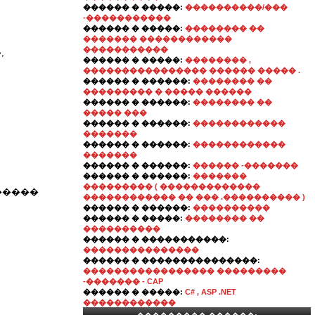
������ � �����:
����������/���
-�����������
������ � �����:
�������� ��
������� ������������
�����������
,
������ � �����:
�������� ,
���������������� ������ ����� .
������ � ������:
�������� ��
��������� � ����� ������
������ � ������:
�������� ��
����� ���
������ � ������:
������������
�������
������ � ������:
������������
�������
������ � ������:
������ -�������
������ � ������:
�������
��������� ( �������������
�����
������������ �� ��� .���������� )
������ � ������:
����������
������ � �����:
�������� ��
����������
������ � �����������:
���������������
������ � ���������������:
����������������� ���������
-������� - CAP
������ � �����:
C# , ASP .NET
������������