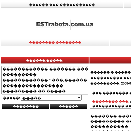
������ ��� �����������
�������� ��������
������.�����:
������ � ����
���������� ��
���������:
2008-0
��� �������� 
�����:
�������� ���.
���������� ��
������� ���
��������� �
����������,