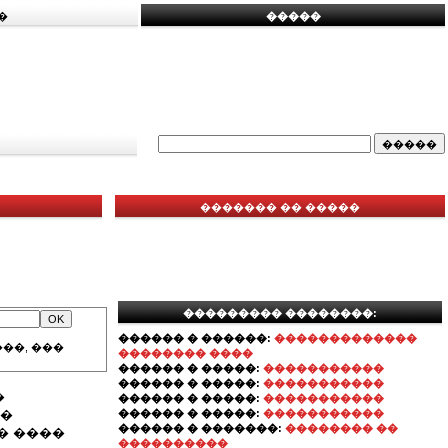
�
�����
������� �� �����
��������� ��������:
������ � ������:
�������������
��, ���
�������� ����
������ � �����:
�����������
������ � �����:
�����������
�
������ � �����:
�����������
��
������ � �����:
�����������
������ � �������:
�������� ��
� ����
����������