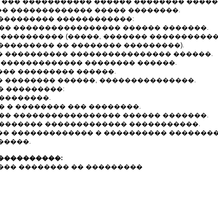
� ��� ����������� ������ �������� �����
� ������������� ����� ��������.
��������� ������������:
���� ����������������� ������ �������.
������������ (�����, ������� �����������
��������� �� �������� ���������).
�� ���������� ���������������� ������.
� ������������� �������� ������.
��� ��������� ������.
� �������� ������, ���������������.
� ���������:
���������.
�� � �������� ��� ��������.
���� ����������������� ������ �������.
 �������� ������������� �����������.
��� ������������� � ���������� �������
�����.
����������:
��� �������� �� ���������