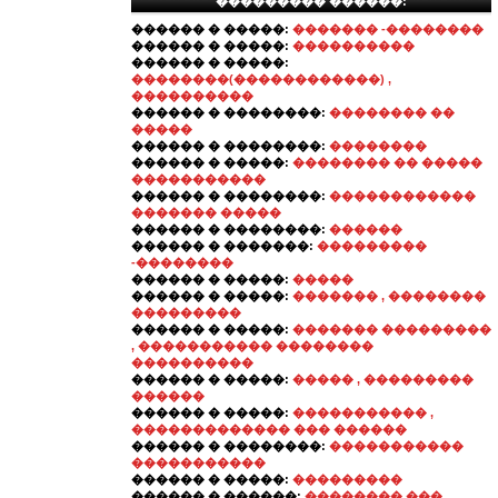
��������� ������:
������ � �����:
������� -��������
������ � �����:
����������
������ � �����:
��������(������������) ,
����������
������ � ��������:
�������� ��
�����
������ � ��������:
��������
������ � �����:
�������� �� �����
�����������
������ � ��������:
������������
������� �����
������ � ��������:
������
������ � �������:
���������
-��������
������ � �����:
�����
������ � �����:
������� , ��������
���������
������ � �����:
������� ���������
, ����������� ��������
����������
������ � �����:
����� , ���������
������
������ � �����:
����������� ,
������������� ��� ������
������ � ��������:
�����������
�����������
������ � �����:
���������
������ � ������:
�������� ���