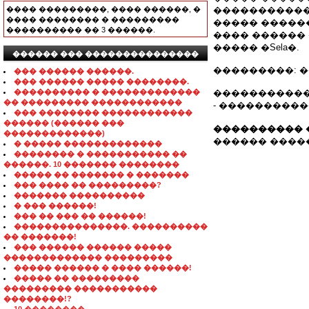
���� ���������, ���� ������, �
�����������
���� �������� � ���������
����� �����
���������� �� 3 ������.
���� ������
����� �Sela�.
������ ��� ���������������
���������: 
��� ������ ������.
��� ������ ����� ��������.
���������� � �������������
�����������
�� ��������� ������������
- ���������
��� �������� ������������
������ (������ ���
���������� 
�������������)
������ �������
� ����� �������������
�������� � ����������� ��
������. 10 ������� ��������
����� �� ������� � �������
��� ���� �� ���������?
������� ����������
� ��� ������!
��� �� ��� �� ������!
���������������. ����������
�� �������!
��� ������ ������ �����
������������� ���������
����� ������ � ���� ������!
����� �� ���������
��������� �����������
��������!?