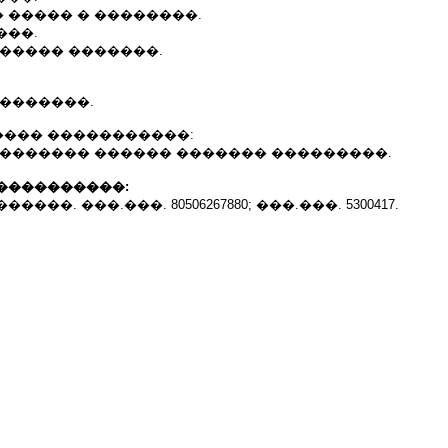
 ����� � ��������.
���.
 ����� �������.
��������.
��� �����������:
�������� ������ ������� ���������.
����������:
���. ���.���. 80506267880; ���.���. 5300417.