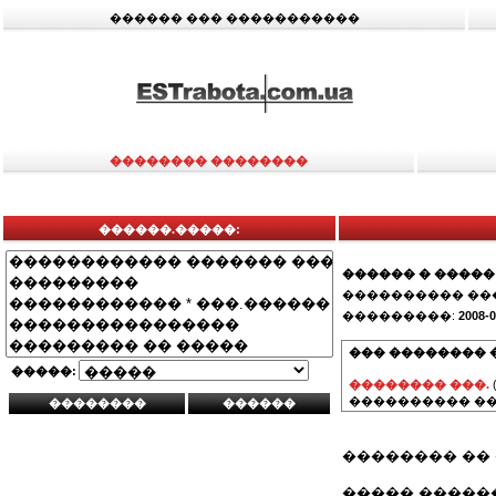
������ ��� �����������
�������� ��������
������.�����:
������ � �����
���������� ��
���������:
2008-0
��� �������� 
�����:
�������� ���.
���������� ��
�������� �� �
����� �����