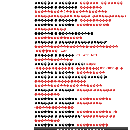
������ � ������:
������ -�������
������ � ������:
�������
��������� ( �������������
������������ �� ��� .���������� )
������ � ������:
����������
������ � �����:
�������� ��
����������
������ � �����������:
���������������
������ � ���������������:
����������������� ���������
-������� - CAP
������ � �����:
C# , ASP .NET
������������
������ � ��������:
Delphi
-������������ (�������) 800 -1600 � .� .
������ � �����:
���������
������ � ���������������:
������� ���������
�������������� �������
������ � �����:
����� �������
��������
������ � ������:
����������
������ � �����:
��������
-������������
������ � �����:
����������� 1�
������ � �������:
�������� ��
��������
������ � �����:
����������