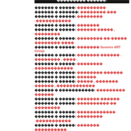
��������� ������:
������ � �����:
���������
������ � ������:
�������� ���
������ � �����:
��������
-�����������
������ � �����:
�������
������ � �����:
������ ����� ,
��������
������ � �����:
�������� �� �����
�������� ����
������ � �����:
������� Suvorov ART
Group
������ � �����:
������� ������ .
�������� . ���� .
������ � �����:
��������
������������
������ � �����:
�������� ������
������ � �����:
������
������ � �����:
����� , �������
������ , ������������
������ � �����������:
���������
������
������ � �����:
������� ������
������ � �����:
���������� ��
��������
������ � �����:
������������
������ � �����:
��������
-�����������
������ � �����:
�������
����������