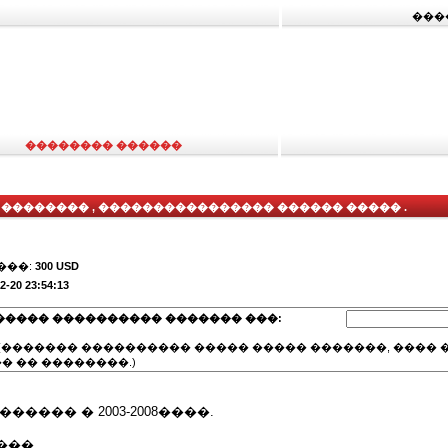
���
�������� ������
�������� , ���������������� ������ ����� .
���:
300 USD
2-20 23:54:13
����� ���������� ������� ���:
(������� ���������� ����� ����� �������, ���� �
� �� ��������.)
����� � 2003-2008����.
���.