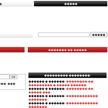
�
�����
������� �� �����
��������� ��������:
������ � ������:
�������� ��
��, ���
��������� � ����� ������
������ � ������:
�������� ��
����� ���
������ � ������:
������������
�������
������ � ������:
������������
�������