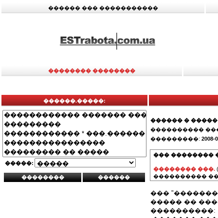
������ ��� �����������
�������� ��������
������.�����:
������ � �����
���������� ��
���������:
2008-0
��� �������� 
�����:
�������� ���.
���������� ��
��� "�������
����� �� ���
����������: