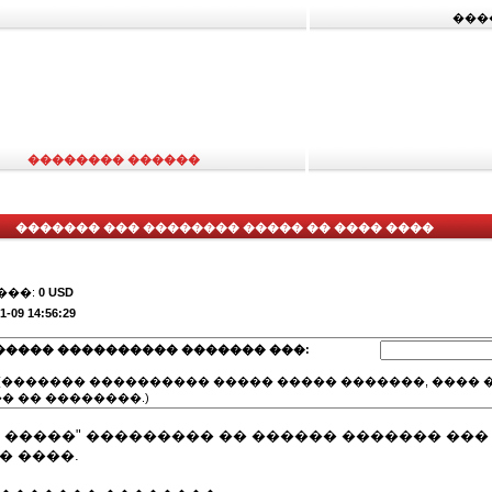
���
�������� ������
������� ��� �������� ����� �� ���� ����
���:
0 USD
1-09 14:56:29
����� ���������� ������� ���:
(������� ���������� ����� ����� �������, ���� �
� �� ��������.)
 �����" ��������� �� ������ ������� ��
� ����.