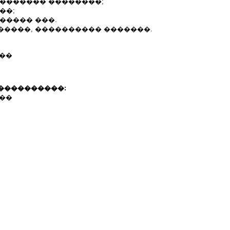
�������� ��������;
��;
����� ���.
�����, ���������� �������.
����
����������:
����