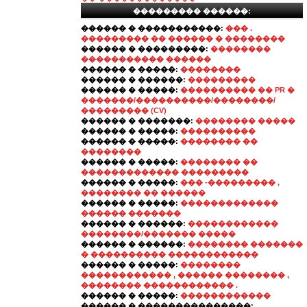
��������� ������:
������ � �����������:
��� .
��������� �� ������ � ��������
������ � ���������:
��������
����������� ������
������ � �����:
��������
������ � ������:
���������
������ � �����:
���������� �� PR �
�������/����������/��������/
��������� (CV)
������ � �������:
�������� �����
������ � �����:
����������
������ � �����:
�������� ��
��������
������ � �����:
�������� ��
������������� ���������
������ � �����:
��� -��������� ,
�������� �� ������
������ � �����:
�������������
������ �������
������ � ������:
������������
��������/������� �����
������ � ������:
�������� �������
� ���������� ������������
������ � �����:
��������
������������ , ������ �������� ,
�������� ������������ .
������ � �����:
������������
������ � ���������������: