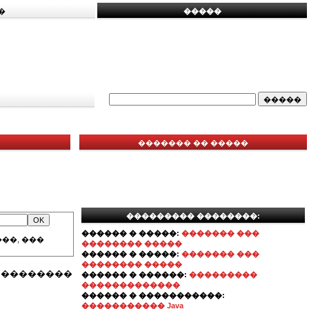
�
�����
������� �� �����
��������� ��������:
������ � �����:
������� ���
��, ���
�������� �����
������ � �����:
������� ���
�������� �����
� ��������
������ � ������:
���������
�������������
������ � �����������:
����������� Java