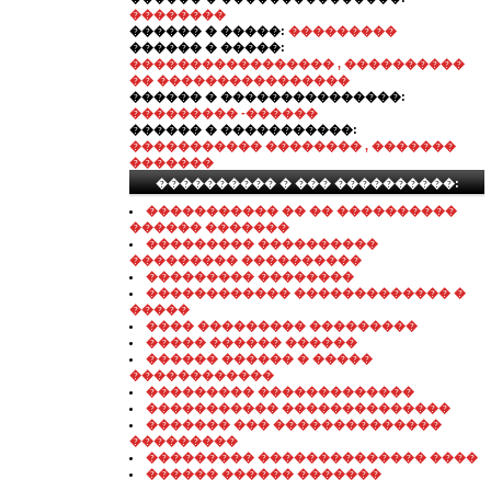
��������
������ � �����:
���������
������ � �����:
����������������� , ����������
�� ����������������
������ � ���������������:
��������� -������
������ � �����������:
����������� �������� , �������
�������
���������� � ��� ����������:
����������� �� �� ����������
������ �������
��������� ����������
��������� ����������
��������� ��������
������������ ������������� �
�����
���� ��������� ���������
����� ������ ������
������ ������ � �����
������������
��������� �������������
����������� ��������������
������� ��� ��������������
���������
��������� �������������� ����
������ ������ �������