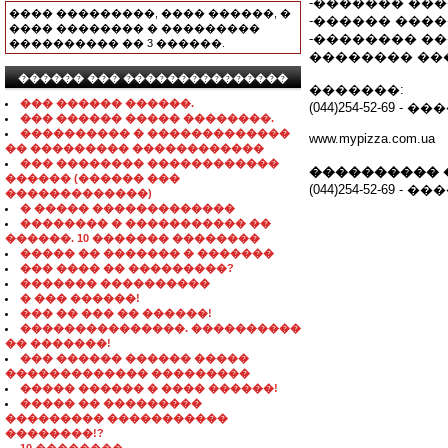
-������� ��
���� ���������, ���� ������, �
-������ ����
���� �������� � ���������
-�������� ��
���������� �� 3 ������.
�������� ��
������ ��� ���������������
�������:
��� ������ ������.
(044)254-52-69 - �
��� ������ ����� ��������.
���������� � �������������
www.mypizza.com.ua
�� ��������� ������������
��� �������� ������������
���������� 
������ (������ ���
(044)254-52-69 - �
�������������)
� ����� �������������
�������� � ����������� ��
������. 10 ������� ��������
����� �� ������� � �������
��� ���� �� ���������?
������� ����������
� ��� ������!
��� �� ��� �� ������!
���������������. ����������
�� �������!
��� ������ ������ �����
������������� ���������
����� ������ � ���� ������!
����� �� ���������
��������� �����������
��������!?