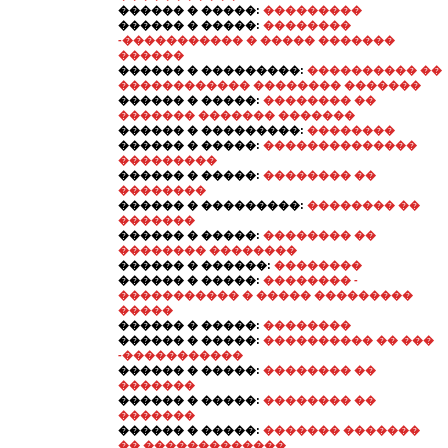
������ � �����:
���������
������ � �����:
��������
-����������� � ����� �������
������
������ � ���������:
���������� ��
������������ �������� �������
������ � �����:
�������� ��
������� ������� �������
������ � ���������:
��������
������ � �����:
��������������
���������
������ � �����:
�������� ��
��������
������ � ���������:
�������� ��
�������
������ � �����:
�������� ��
�������� ��������
������ � ������:
��������
������ � �����:
�������� -
����������� � ����� ���������
�����
������ � �����:
��������
������ � �����:
���������� �� ���
-�����������
������ � �����:
�������� ��
�������
������ � �����:
�������� ��
�������
������ � �����:
������� �������
�� �������������