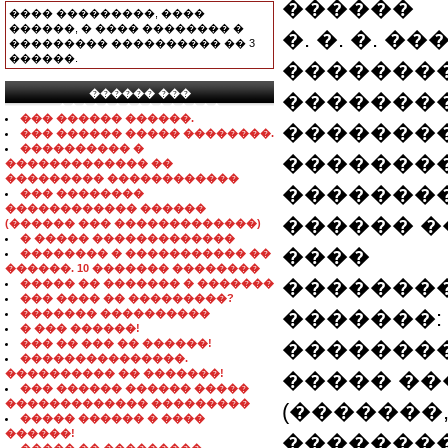
������
���� ���������, ����
������, � ���� �������� �
�. �. �. 
��������� ���������� �� 3
������.
�������
������ ���
��������
���������������
��� ������ ������.
�������
��� ������ ����� ��������.
���������� �
�������
������������� ��
��������� ������������
�������� 
��� ��������
������������ ������
������ �
(������ ��� �������������)
� ����� �������������
����
�������� � ����������� ��
������. 10 ������� ��������
��������
����� �� ������� � �������
��� ���� �� ���������?
�������: 
������� ����������
� ��� ������!
��� �� ��� �� ������!
��������
���������������.
���������� �� �������!
����� ��
��� ������ ������ �����
������������� ���������
(�������
����� ������ � ����
������!
����������