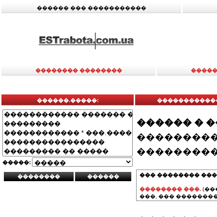
������ ��� �����������
�������� ��������
�����
������.�����:
������������
������ � 
���������
���������
�����:
��� �������� ���
�������� ���.
(��
���, ��� ��������