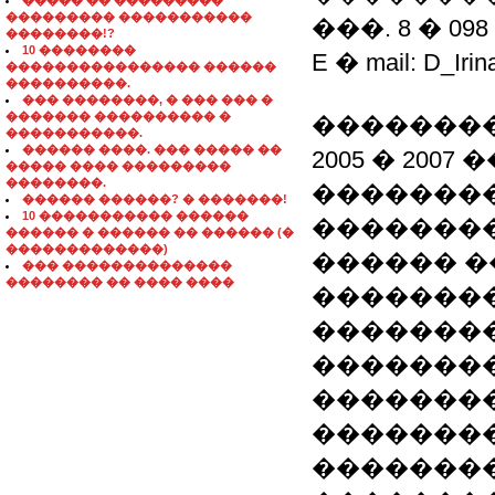
����� �� ���������
��������� �����������
���. 8 � 098 
��������!?
10 ��������
E � mail: D_Iri
���������������� ������
����������.
��� ��������, � ��� ��� �
������� ���������� �
��������
�����������.
������ ����. ��� ����� ��
2005 � 200
����� ���� ���������
��������.
�������
������ ������? � �������!
10 ����������� ������
��������
������ � ������ �� ������ (�
�������������)
������ �
��� ��������������
�������� �� ���� ����
��������
��������
��������
��������
�������
��������