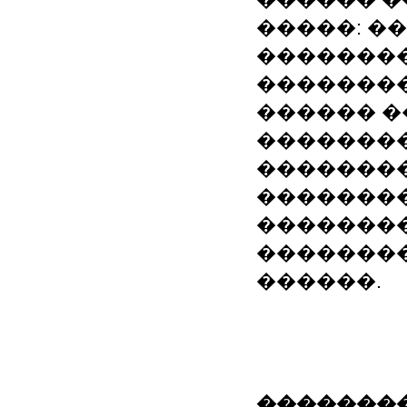
�����: �
��������
��������
������ �
��������
�������
�������
��������
��������
������.
��������