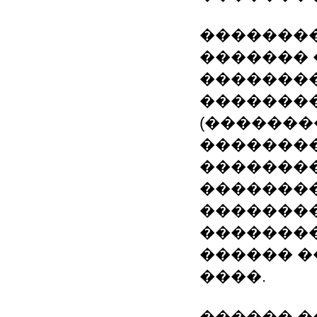
��������
������� 
��������
��������
(�������
�������
��������
��������
�������
���������
������ �
����.
������ ��: MS