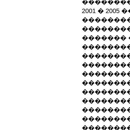
��������
2001 � 200
�������
��������
������� 
�������
��������
��������
��������
��������
�������
��������
��������
��������
��������