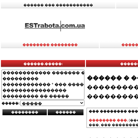
������ ��� �����������
�������� ��������
�����
������.�����:
�����
������ � 
���������
���������
�����:
��� �������� ���
�������� ���.
(��
���, ��� ��������