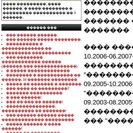
��������
���� ���������, ����
������, � ���� �������� �
�������
��������� ���������� �� 3
������.
������� 
������ ���
�������
���������������
��� ������ ������.
��� ������ ����� ��������.
���������� �
���� ���
������������� ��
��������� ������������
10.2006-06.
��� ��������
������������ ������
��������
(������ ��� �������������)
� ����� �������������
"�������
�������� � ����������� ��
������. 10 ������� ��������
09.2005-10
����� �� ������� � �������
��� ���� �� ���������?
"��������
������� ����������
� ��� ������!
09.2003-08.
��� �� ��� �� ������!
���������������.
�������
���������� �� �������!
��� ������ ������ �����
��� "���
������������� ���������
����� ������ � ����
������!