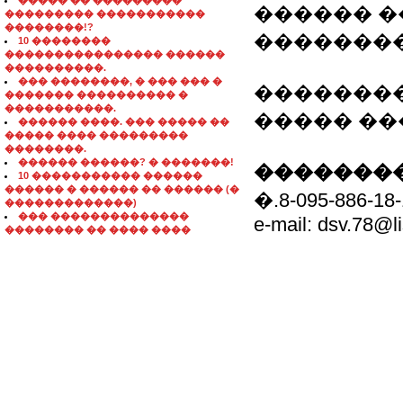
����� �� ���������
������ �
��������� �����������
��������!?
�������
10 ��������
���������������� ������
����������.
��� ��������, � ��� ��� �
��������
������� ���������� �
�����������.
����� ��
������ ����. ��� ����� ��
����� ���� ���������
��������.
������ ������? � �������!
��������
10 ����������� ������
������ � ������ �� ������ (�
�.8-095-886-18-
�������������)
��� ��������������
e-mail: dsv.78@li
�������� �� ���� ����