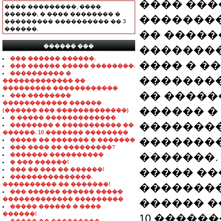
���� ���
���� ���������, ����
������, � ���� �������� �
��������
��������� ���������� �� 3
������.
�� �����
������ ���
�������
���������������
��� ������ ������.
���� � �
��� ������ ����� ��������.
���������� �
��������
������������� ��
��������� ������������
�� �����
��� ��������
������������ ������
������ �
(������ ��� �������������)
� ����� �������������
�������� 
�������� � ����������� ��
������. 10 ������� ��������
��������
����� �� ������� � �������
��� ���� �� ���������?
�������.
������� ����������
� ��� ������!
��� �� ��� �� ������!
����� ��
���������������.
���������� �� �������!
��������
��� ������ ������ �����
������������� ���������
������ �
����� ������ � ����
������!
10 ������