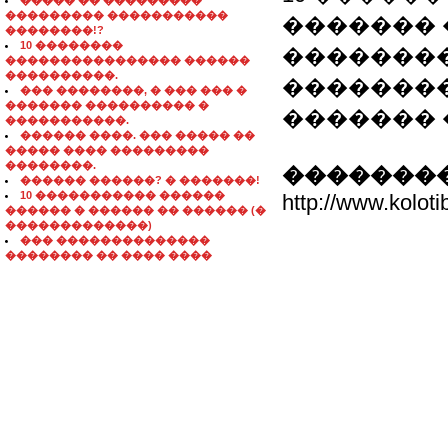
����� �� ���������
��������� �����������
������� �
��������!?
10 ��������
��������
���������������� ������
����������.
��������
��� ��������, � ��� ��� �
������� ���������� �
������� 
�����������.
������ ����. ��� ����� ��
����� ���� ���������
��������.
��������
������ ������? � �������!
10 ����������� ������
http://www.kolot
������ � ������ �� ������ (�
�������������)
��� ��������������
�������� �� ���� ����