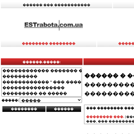
������ ��� �����������
�������� ��������
�����
������.�����:
������ � 
���������
���������
�����:
��� �������� ���
�������� ���.
(��
���, ��� ��������