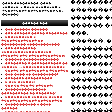
��������
���� ���������, ����
������, � ���� �������� �
��������
��������� ���������� �� 3
������.
������ �
������ ���
������ �
���������������
��� ������ ������.
���.
��� ������ ����� ��������.
���������� �
������: 
������������� ��
��������� ������������
�������
��� ��������
������������ ������
��������
(������ ��� �������������)
� ����� �������������
�������
�������� � ����������� ��
������. 10 ������� ��������
��������
����� �� ������� � �������
��� ���� �� ���������?
�������
������� ����������
� ��� ������!
��� �� ��� �� ������!
�������
���������������.
���������� �� �������!
�������
��� ������ ������ �����
������������� ���������
��������
����� ������ � ����
������!
��������