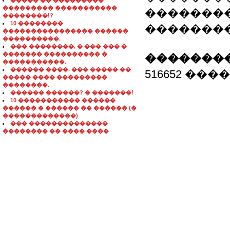
����� �� ���������
��������� �����������
�������
��������!?
10 ��������
��������
���������������� ������
����������.
��� ��������, � ��� ��� �
������� ���������� �
��������
�����������.
������ ����. ��� ����� ��
516652 ���
����� ���� ���������
��������.
������ ������? � �������!
10 ����������� ������
������ � ������ �� ������ (�
�������������)
��� ��������������
�������� �� ���� ����