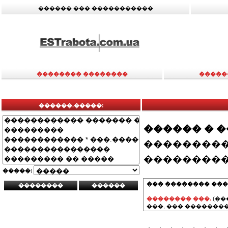
������ ��� �����������
�������� ��������
�����
������.�����:
������ � 
���������
���������
�����:
��� �������� ���
�������� ���.
(��
���, ��� ��������