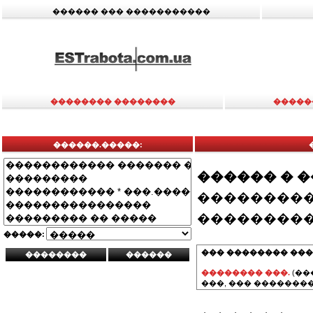
������ ��� �����������
�������� ��������
�����
������.�����:
������ � 
���������
���������
�����:
��� �������� ���
�������� ���.
(��
���, ��� ��������