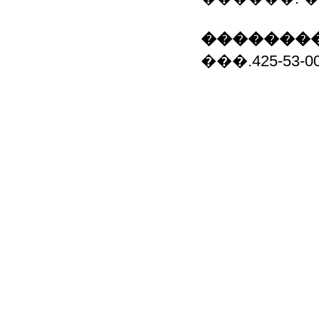
��������
���.425-5