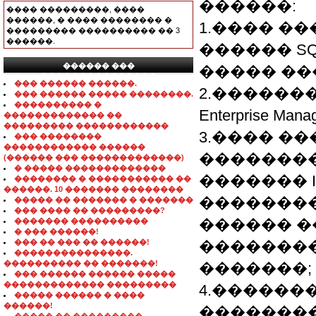
������:
���� ���������, ����
������, � ���� �������� �
1.���� �
��������� ���������� �� 3
������.
������ SQ
������ ���
����� ��
���������������
��� ������ ������.
2.�������� 
��� ������ ����� ��������.
���������� �
Enterprise Mana
������������� ��
��������� ������������
3.���� �
��� ��������
������������ ������
��������
(������ ��� �������������)
� ����� �������������
������� II
�������� � ����������� ��
������. 10 ������� ��������
��������
����� �� ������� � �������
��� ���� �� ���������?
������ �
������� ����������
� ��� ������!
��� �� ��� �� ������!
����������
���������������.
���������� �� �������!
�������;
��� ������ ������ �����
������������� ���������
4.������
����� ������ � ����
������!
��������