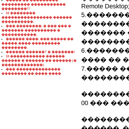
����� �� ���������
��������� �����������
Remote Desktop
��������!?
10 ��������
5.������
���������������� ������
����������.
��������
��� ��������, � ��� ��� �
������� ���������� �
�������
�����������.
������ ����. ��� ����� ��
��������
����� ���� ���������
��������.
6.������
������ ������? � �������!
10 ����������� ������
���� �� ���
������ � ������ �� ������ (�
�������������)
7.����� 
��� ��������������
�������� �� ���� ����
��������
���������
00 ��� �
�������
������. 