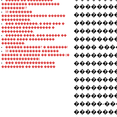
����� �� ���������
��������� �����������
��������
��������!?
10 ��������
��������
���������������� ������
����������.
��������
��� ��������, � ��� ��� �
������� ���������� �
��������
�����������.
������ ����. ��� ����� ��
�������
����� ���� ���������
��������.
���� ���
������ ������? � �������!
10 ����������� ������
���������
������ � ������ �� ������ (�
�������������)
��������
��� ��������������
�������� �� ���� ����
��������
��������
��������
��������
�����-��
��������