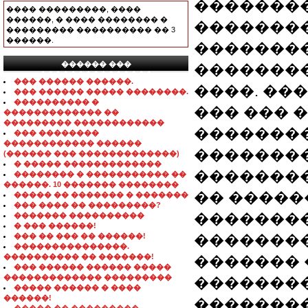
��������
���� ���������, ����
������, � ���� �������� �
�������
��������� ���������� �� 3
������.
��������
������ ���
��������
���������������
��� ������ ������.
����. ��
��� ������ ����� ��������.
���������� �
��� ��� 
������������� ��
��������� ������������
�������
��� ��������
������������ ������
�������
(������ ��� �������������)
� ����� �������������
��������
�������� � ����������� ��
������. 10 ������� ��������
�� �����
����� �� ������� � �������
��� ���� �� ���������?
���������
������� ����������
� ��� ������!
��� �� ��� �� ������!
��������
���������������.
���������� �� �������!
������� �
��� ������ ������ �����
������������� ���������
��������
����� ������ � ����
������!
��������