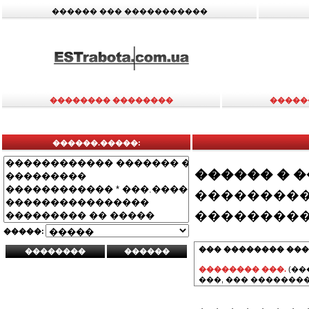
������ ��� �����������
�������� ��������
�����
������.�����:
������ � 
���������
���������
�����:
��� �������� ���
�������� ���.
(��
���, ��� ��������