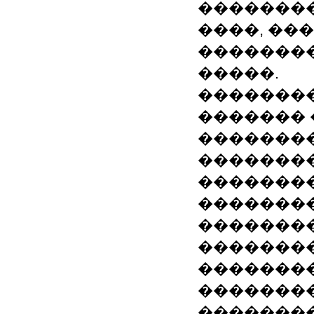
��������
����, ���
���������
�����.
��������
������� �
��������
��������
��������
��������
��������
�������
��������
�������
���������