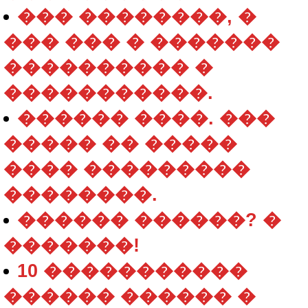
��� ��������, �
��� ��� � �������
���������� �
�����������.
������ ����. ���
����� �� �����
���� ���������
��������.
������ ������? �
�������!
10 �����������
������ ������ �