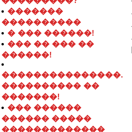
���������?
�������
����������
� ��� ������!
��� �� ��� ��
������!
���������������.
���������� ��
�������!
��� ������
������ �����
�������������