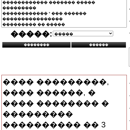
�����:
���� ���������,
���� ������, �
���� �������� �
���������
���������� �� 3