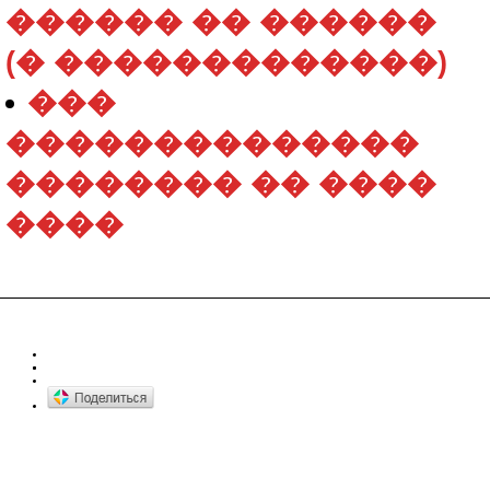
������ �� ������
(� �������������)
���
��������������
�������� �� ����
����