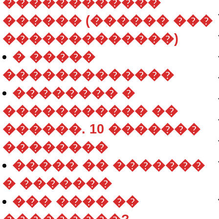
������������
������ (������ ���
�������������)
� �����
�������������
�������� �
����������� ��
������. 10 �������
��������
����� �� �������
� �������
��� ���� ��