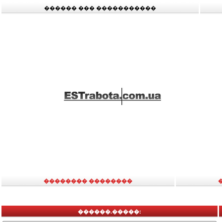
������ ��� �����������
�������� ��������
������.�����: