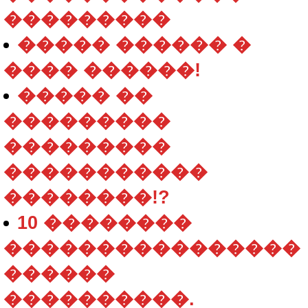
���������
����� ������ �
���� ������!
����� ��
���������
���������
�����������
��������!?
10 ��������
����������������
������
����������.