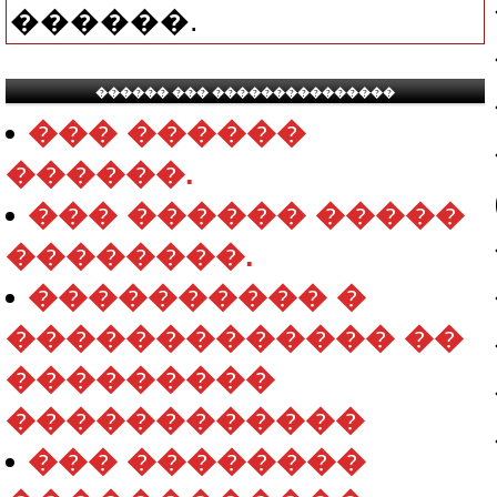
������.
������ ��� ���������������
��� ������
������.
��� ������ �����
��������.
���������� �
������������� ��
���������
������������
��� ��������