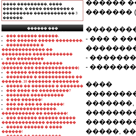
������ �
���� ���������, ����
������, � ���� �������� �
������� (8-0
��������� ���������� �� 3
������.
��������
������ ���
���������������
��� ������ ������.
- ��� � ��
��� ������ ����� ��������.
���������� �
�������
������������� ��
��������� ������������
- ������
��� ��������
������������ ������
- ������
(������ ��� �������������)
� ����� �������������
�������� � ����������� ��
������. 10 ������� ��������
����
����� �� ������� � �������
��� ���� �� ���������?
��������
������� ����������
� ��� ������!
�������,
��� �� ��� �� ������!
���������������.
��������
���������� �� �������!
��� ������ ������ �����
�������
������������� ���������
����� ������ � ����
�����, �
������!