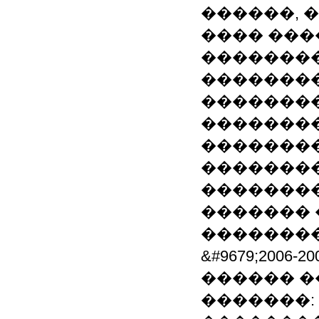
������, 
���� ���
��������
�������
��������
��������
��������
��������
��������
�������
��������
&#9679;200
������ 
�������: