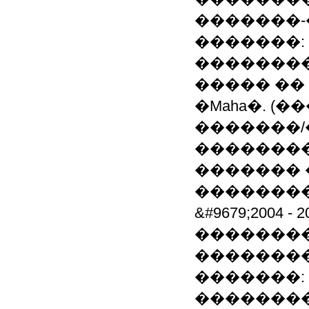
�������
�������:
�������
����� ��
�Maha�. (
�������/
��������
������� 
��������
&#9679;2004
��������
�������
�������:
��������