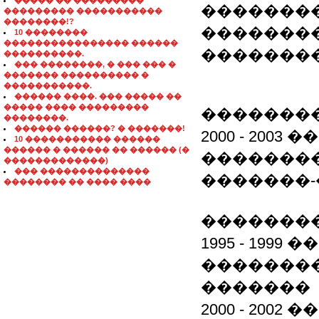
����� �� ���������
��������
��������� �����������
��������!?
��������
10 ��������
���������������� ������
��������
����������.
��� ��������, � ��� ��� �
������� ���������� �
�����������.
������ ����. ��� ����� ��
����� ���� ���������
�������
��������.
������ ������? � �������!
2000 - 20
10 ����������� ������
������ � ������ �� ������ (�
�������
�������������)
��� ��������������
�������
�������� �� ���� ����
�������
1995 - 19
�������
�������
2000 - 20