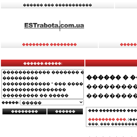
������ ��� �����������
�������� ��������
�����
������.�����:
������ � 
���������
���������
�����:
��� �������� ���
�������� ���.
(��
���, ��� ��������