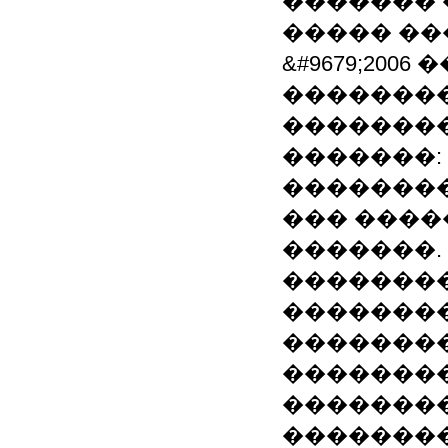
������� 
����� ���
&#9679;200
�������
�������
�������:
�������
��� ���
�������.
�������
��������
��������
��������
�������
�������