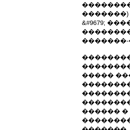
��������
�������)
&#9679; 
��������
�������-
�������
��������
����� ��
�������
��������
��������
������ �
��������
�������,