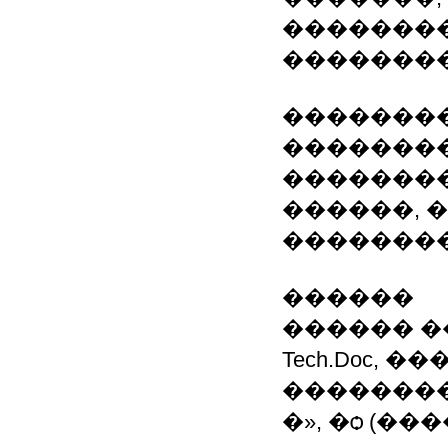
�������
��������
�������
��������
��������
������, 
��������
������
������ ��, MS
Tech.Doc,
�������
�», �ѻ (��