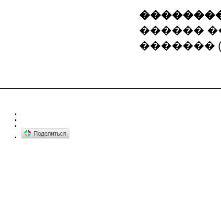
��������
������ �
������� (8-0