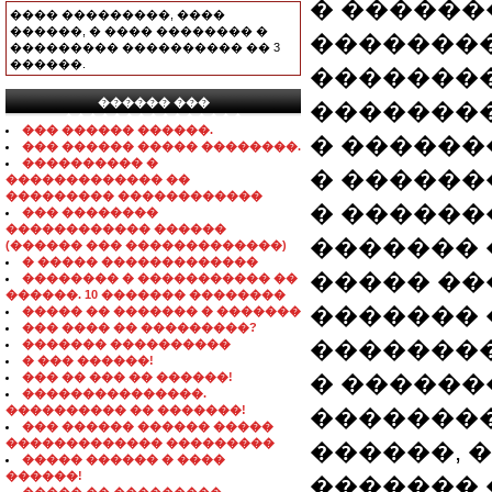
� ������
���� ���������, ����
������, � ���� �������� �
�������
��������� ���������� �� 3
������.
��������
������ ���
�������
���������������
��� ������ ������.
� ������
��� ������ ����� ��������.
���������� �
� ������
������������� ��
��������� ������������
� ������
��� ��������
������������ ������
������� 
(������ ��� �������������)
� ����� �������������
����� ��
�������� � ����������� ��
������. 10 ������� ��������
�������
����� �� ������� � �������
��� ���� �� ���������?
��������
������� ����������
� ��� ������!
��� �� ��� �� ������!
� ������
���������������.
���������� �� �������!
�������
��� ������ ������ �����
������������� ���������
������, 
����� ������ � ����
������!
�������