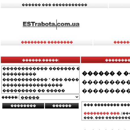
������ ��� �����������
�������� ��������
�����
������.�����:
���������
������ � 
���������
���������
�����:
��� �������� ���
�������� ���.
(��
���, ��� ��������