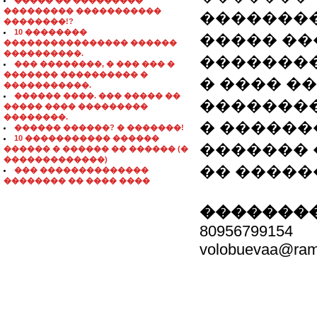
����� �� ���������
��������� �����������
��������
��������!?
10 ��������
����� ��
���������������� ������
����������.
��������
��� ��������, � ��� ��� �
������� ���������� �
� ���� �
�����������.
������ ����. ��� ����� ��
��������
����� ���� ���������
��������.
� ������
������ ������? � �������!
10 ����������� ������
������� 
������ � ������ �� ������ (�
�������������)
�� ����
��� ��������������
�������� �� ���� ����
��������
80956799154
volobuevaa@ramb