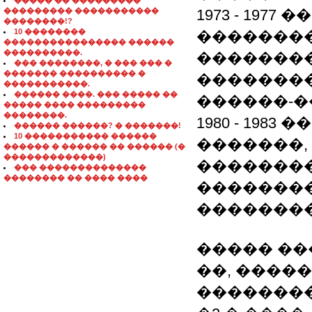
����� �� ���������
��������� �����������
1973 - 197
��������!?
10 ��������
��������
���������������� ������
����������.
�������
��� ��������, � ��� ��� �
������� ���������� �
��������
�����������.
������ ����. ��� ����� ��
������-�
����� ���� ���������
��������.
1980 - 19
������ ������? � �������!
10 ����������� ������
�������,
������ � ������ �� ������ (�
�������������)
��������
��� ��������������
�������� �� ���� ����
�������
�������
����� ����
��, ����
�������