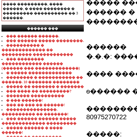
����� ��
���� ���������, ����
������, � ���� �������� �
������ �
��������� ���������� �� 3
������.
��������
������ ���
���������������
��� ������ ������.
��� ������ ����� ��������.
������
���������� �
������������� ��
��������� ������������
�.�.�: �
��� ��������
������������ ������
(������ ��� �������������)
���� �����
� ����� �������������
�������� � ����������� ��
������. 10 ������� ��������
����� �� ������� � �������
ѳ������ 
��� ���� �� ���������?
������� ����������
� ��� ������!
��� �� ��� �� ������!
��������
���������������.
���������� �� �������!
80975270722
��� ������ ������ �����
������������� ���������
����� ������ � ����
�����:
������!