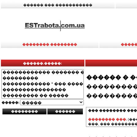
������ ��� �����������
�������� ��������
�����
������.�����:
������ � 
���������
���������
�����:
��� �������� ���
�������� ���.
(��
���, ��� ��������