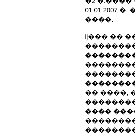
�2 �.���
01.01.2007
����.
ĳ��� �� 
�������
�������
��������
��������
��������
�� ����,
��������
���� ���
��������
��������