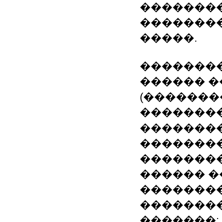
��������
�������
�����.
��������
������ �
(�������
���������
��������
��������
�������
������ �
��������
��������
�������;