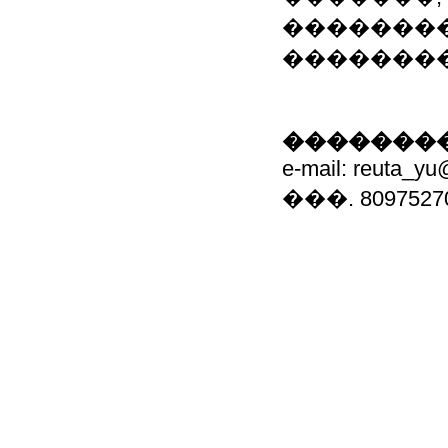
��������
��������
��������
e-mail: reuta_yu
���. 8097527