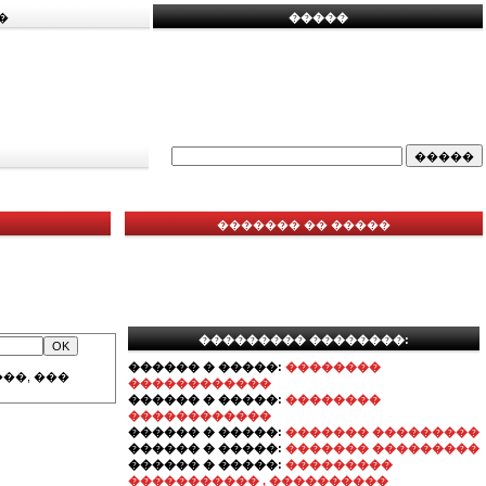
�
�����
������� �� �����
��������� ��������:
������ � �����:
��������
��, ���
������������
������ � �����:
��������
������������
������ � �����:
������� ���������
������ � �����:
������� ���������
������ � �����:
���������
����������� , ����������