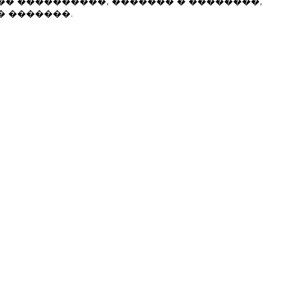
�� ����������, ������� � ��������;
� �������.