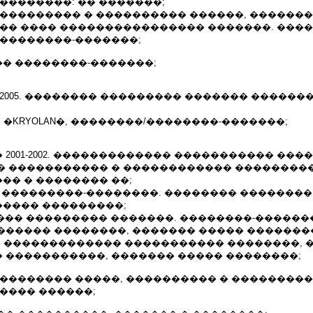
��������: �� �������;
���������� � ���������� ������, ������
��� ���� ���������������� �������. ���
 ��������-�������;
� ��������-�������;
2005. �������� ��������� ������� �������
� �KRYOLAN�, ��������/��������-�������;
2001-2002. ������������� ����������� ���
� ����������� � ������������ ���������
�� � �������� ��;
���� ���������-��������. �������� ��������
���� ���������;
������� ��������� �������. ��������-������
������ ��������, ������� ����� ��������
�� ������������� ����������� ��������,
 �����������, ������� ����� ��������;
��������� �����, ���������� � ���������
���� ������;