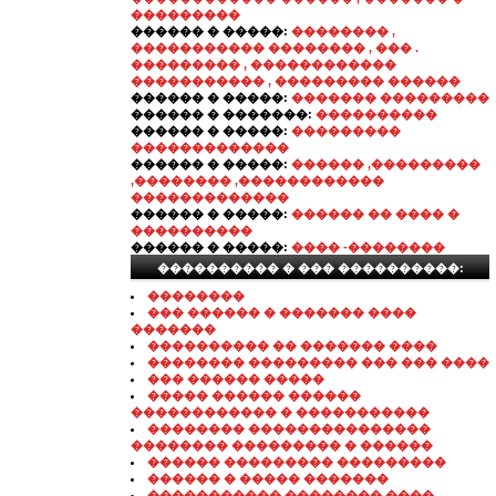
���������
������ � �����:
�������� ,
����������� �������� , ��� .
��������� , ������������
����������� , ��������� ������
������ � �����:
������� ���������
������ � �������:
����������
������ � �����:
���������
�������������
������ � �����:
������ ,���������
,�������� ,������������
�������������
������ � �����:
������ �� ���� �
����������
������ � �����:
���� -��������
���������� � ��� ����������:
��������
��� ������ � ������� ����
�������
���������� �� ������� ����
�������� ��������� ��� ��� ����
��� ������ �����
����� ������ ������
������������ � �����������
�������� ���������������
�������� ��������� � ������
������ ��������� ���������
������ � ����� �������
����������� �������� ����