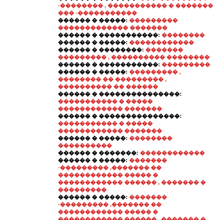
-�������� , ����������� � �������
��� -�����������
������ � �����:
���������
������������� �������
������ � �����������:
��������
������ � �����:
������������
������ � ��������:
�������
��������� , ���������� ��������
������ � �����������:
���������
������ � �����:
��������� ,
�������� �� ��������� ,
���������� �� ������
������ � ���������������:
����������� � �����
������������ �������
������ � ���������������:
����������� � �����
������������ �������
������ � �����:
��������
����������
������ � �������:
������������
������ � �����:
�������
-��������� ,������� ��
������������ ����� �
������������ ������ , ������� �
���������
������ � �����:
�������
-��������� ,������� ��
������������ ����� �
������������ ������ , ������� �