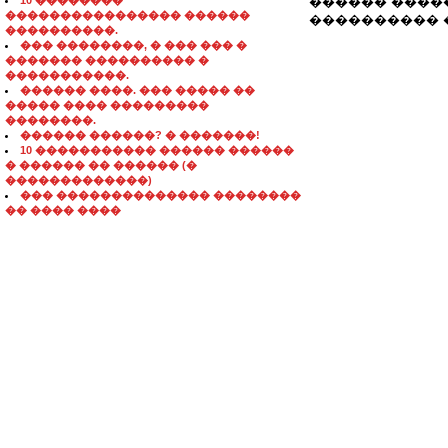
10 ��������
������ ����
���������������� ������
���������� 
����������.
��� ��������, � ��� ��� �
������� ���������� �
�����������.
������ ����. ��� ����� ��
����� ���� ���������
��������.
������ ������? � �������!
10 ����������� ������ ������
� ������ �� ������ (�
�������������)
��� �������������� ��������
�� ���� ����