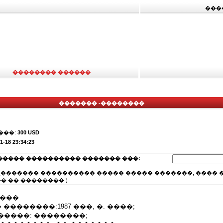
���
�������� ������
������� -��������
���:
300 USD
1-18 23:34:23
����� ���������� ������� ���:
(������� ���������� ����� ����� �������, ���� �
� �� ��������.)
����
 ��������:1987 ���, �. ����;
�����: ��������;