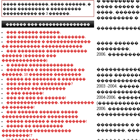
� �������� �
���� ���������, ���� ������, �
���� ����� 
���� �������� � ���������
����, �����
���������� �� 3 ������.
��������� �
������ ��� ���������������
�����������
��� ������ ������.
��� ������ ����� ��������.
���������� � �������������
���� ������ 
�� ��������� ������������
��������;
��� �������� ������������
2006. �������
������ (������ ���
�������������)
� ����� �������������
����������� 
�������� � ����������� ��
������. 10 ������� ��������
���� ������
����� �� ������� � �������
�����������
��� ���� �� ���������?
2003 -2004. �
������� ����������
�����������
� ��� ������!
2004-2006. �
��� �� ��� �� ������!
���������������. ����������
(����������
�� �������!
2006. ������
��� ������ ������ �����
�����������
������������� ���������
����� ������ � ���� ������!
�������� � 
����� �� ���������
�������, ���
��������� �����������
��������!?