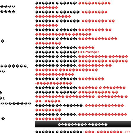
������ � �����:
����������
�����
�������
�����
������ � ������:
��������
�����������
������ � ������:
�������� ��
�������
������ � �����:
�������� ��
����������� ������
������ � �����:
������������
�,
��������
������ � �����:
�����
������ � �����:
C# Developer
������ � �����:
��������� ������
������ � �����:
��������� ������
��������,
������ � �����:
�������� ��
������� ������������
�,
������������
������ � �����:
��������
-�����������
������ � �����:
������ � �������
�
������ � �����:
���������� ��
��������� ��������� , �������� �
);
�� . �����
 ���������
������ �� ������:
������������
��������
������ � �����:
���������������
 �
��������
��������� ������:
������ � �������:
��� -�������� , PR