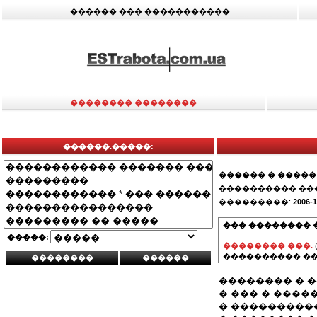
������ ��� �����������
�������� ��������
������.�����:
������ � �����
���������� ��
���������:
2006-1
��� �������� 
�����:
�������� ���.
���������� ��
�������� � 
� ��� � �����
� ���������